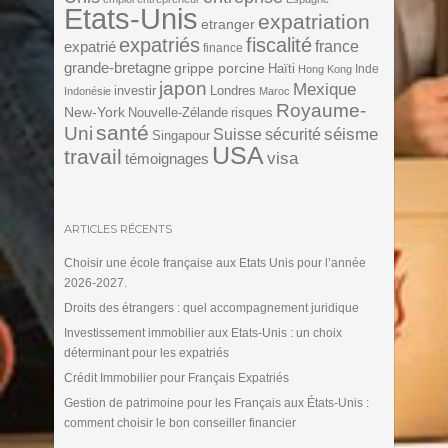
Etats-Unis
expatriation
etranger
expatriés
fiscalité
expatrié
france
finance
grande-bretagne
grippe porcine
Haïti
Inde
Hong Kong
japon
Mexique
investir
Londres
Indonésie
Maroc
Royaume-
New-York
Nouvelle-Zélande
risques
santé
Uni
séisme
Suisse
sécurité
Singapour
USA
travail
visa
témoignages
ARTICLES RÉCENTS
Choisir une école française aux Etats Unis pour l’année
2026-2027.
Droits des étrangers : quel accompagnement juridique
Investissement immobilier aux Etats-Unis : un choix
déterminant pour les expatriés
Crédit Immobilier pour Français Expatriés
Gestion de patrimoine pour les Français aux États-Unis :
comment choisir le bon conseiller financier