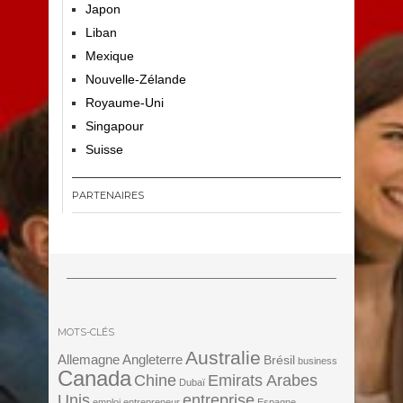
Japon
Liban
Mexique
Nouvelle-Zélande
Royaume-Uni
Singapour
Suisse
PARTENAIRES
MOTS-CLÉS
Australie
Angleterre
Allemagne
Brésil
business
Canada
Chine
Emirats Arabes
Dubaï
Unis
entreprise
emploi
entrepreneur
Espagne