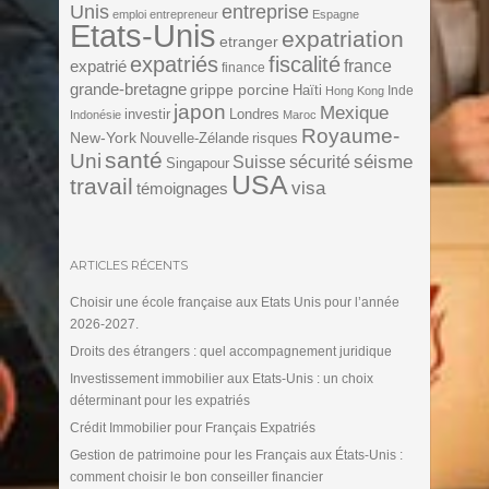
Unis
entreprise
emploi
entrepreneur
Espagne
Etats-Unis
expatriation
etranger
expatriés
fiscalité
expatrié
france
finance
grande-bretagne
grippe porcine
Haïti
Inde
Hong Kong
japon
Mexique
investir
Londres
Indonésie
Maroc
Royaume-
New-York
Nouvelle-Zélande
risques
santé
Uni
séisme
Suisse
sécurité
Singapour
USA
travail
visa
témoignages
ARTICLES RÉCENTS
Choisir une école française aux Etats Unis pour l’année
2026-2027.
Droits des étrangers : quel accompagnement juridique
Investissement immobilier aux Etats-Unis : un choix
déterminant pour les expatriés
Crédit Immobilier pour Français Expatriés
Gestion de patrimoine pour les Français aux États-Unis :
comment choisir le bon conseiller financier