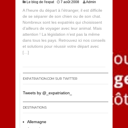
Le blog de l'expat
7 août 2008
Admin
A l’heure du départ à l’étranger, il est difficile
de se séparer de son chien ou de son chat.
Nombreux sont les expatriés qui choisissent
d’ailleurs de voyager avec leur animal. Mais
attention ! La législation n’est pas la même
dans tous les pays. Retrouvez ici nos conseils
et solutions pour réussir votre départ avec
[…]
EXPATRIATION.COM SUR TWITTER
Tweets by @_expatriation_
DESTINATIONS
Allemagne