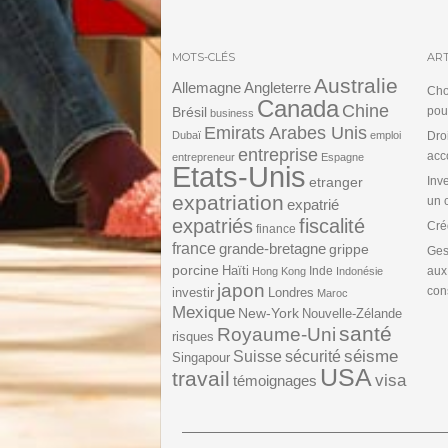
MOTS-CLÉS
ART
Australie
Angleterre
Allemagne
Cho
Canada
Chine
Brésil
pou
business
Emirats Arabes Unis
Dubaï
emploi
Dro
entreprise
acc
entrepreneur
Espagne
Etats-Unis
etranger
Inv
expatriation
un 
expatrié
expatriés
fiscalité
Cré
finance
france
grande-bretagne
grippe
Ges
porcine
Haïti
Inde
aux
Hong Kong
Indonésie
japon
cons
investir
Londres
Maroc
Mexique
New-York
Nouvelle-Zélande
santé
Royaume-Uni
risques
séisme
Suisse
sécurité
Singapour
USA
travail
visa
témoignages