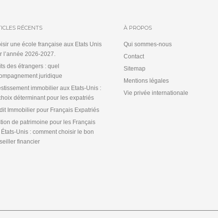
ICLES RÉCENTS
À PROPOS
isir une école française aux Etats Unis
Qui sommes-nous
r l’année 2026-2027.
Contact
its des étrangers : quel
Sitemap
ompagnement juridique
Mentions légales
estissement immobilier aux Etats-Unis :
Vie privée internationale
choix déterminant pour les expatriés
dit Immobilier pour Français Expatriés
tion de patrimoine pour les Français
 États-Unis : comment choisir le bon
eiller financier