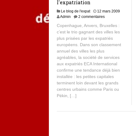
l'expatriation
Le blog de l'expat
12 mars 2009
Admin
2 commentaires
Copenhague, Anvers, Bruxelles :
c’est le trio gagnant des villes les
plus prisées par les expatriés
européens. Dans son classement
annuel des villes les plus
agréables, la société de services
aux expatriés ECA International
confirme une tendance déjà bien
installée : les petites capitales
terminent loin devant les grands
centres urbains comme Paris ou
Pékin, […]