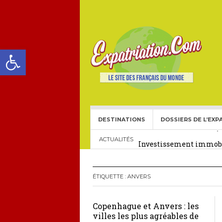
Ouvrir la barre d’outils
DESTINATIONS
DOSSIERS DE L’EXP
Choisir une école frança
Investissement immobil
ACTUALITÉS
29 décembre 2025
Crédit Immobilier pour
ÉTIQUETTE :
ANVERS
Le visa américain Gold 
Copenhague et Anvers : les
Héritage pour Français 
villes les plus agréables de