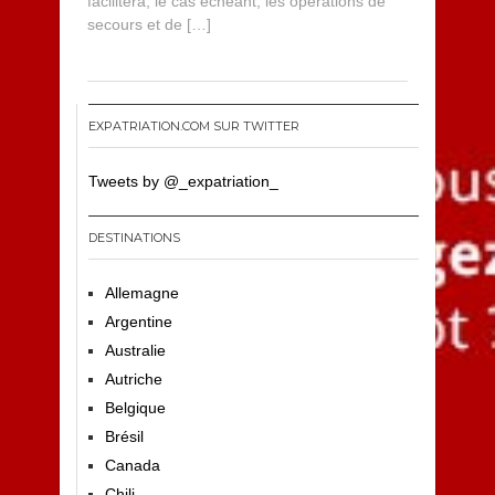
facilitera, le cas échéant, les opérations de
secours et de […]
EXPATRIATION.COM SUR TWITTER
Tweets by @_expatriation_
DESTINATIONS
Allemagne
Argentine
Australie
Autriche
Belgique
Brésil
Canada
Chili