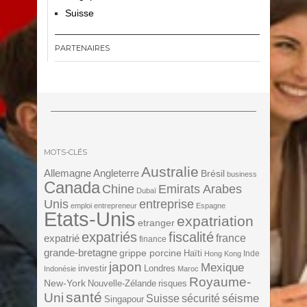
Suisse
PARTENAIRES
MOTS-CLÉS
Australie
Angleterre
Allemagne
Brésil
business
Canada
Chine
Emirats Arabes
Dubaï
Unis
entreprise
emploi
entrepreneur
Espagne
Etats-Unis
expatriation
etranger
expatriés
fiscalité
expatrié
france
finance
grande-bretagne
grippe porcine
Haïti
Inde
Hong Kong
japon
Mexique
investir
Londres
Indonésie
Maroc
Royaume-
New-York
Nouvelle-Zélande
risques
santé
Uni
séisme
Suisse
sécurité
Singapour