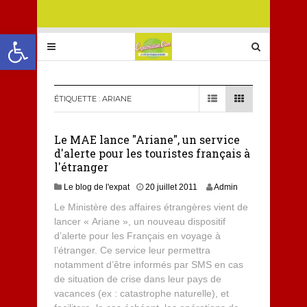
Ouvrir la barre d’outils
ÉTIQUETTE :
ARIANE
Le MAE lance "Ariane", un service
d'alerte pour les touristes français à
l'étranger
Le blog de l'expat
20 juillet 2011
Admin
Le Ministère des affaires étrangères vient de
lancer « Ariane », un nouveau dispositif
d’alerte pour les Français en voyage à
l’étranger. Ce service leur permettra
notamment d’être informés par SMS en cas
de situation de crise dans leur pays de
vacances (ex : catastrophe naturelle), et