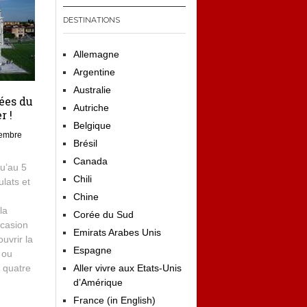
DESTINATIONS
Allemagne
Argentine
Australie
nées du
Autriche
r !
Belgique
tembre
Brésil
Canada
qu’au 5
Chili
lats et
Chine
la
Corée du Sud
ccasion
Emirats Arabes Unis
uvrir la
Espagne
s ou
 quatre
Aller vivre aux Etats-Unis
d’Amérique
France (in English)