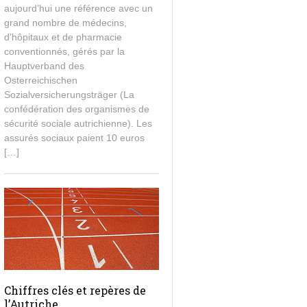
e
aujourd’hui une référence avec un
t
grand nombre de médecins,
2
d’hôpitaux et de pharmacie
0
conventionnés, gérés par la
1
Hauptverband des
4
Osterreichischen
Sozialversicherungsträger (La
confédération des organismes de
sécurité sociale autrichienne). Les
assurés sociaux paient 10 euros
[…]
Chiffres clés et repères de
l’Autriche