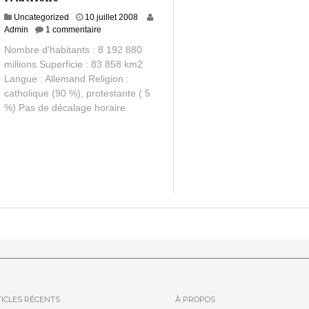
1
Uncategorized
10 juillet 2008
0
Admin
1 commentaire
j
Nombre d'habitants : 8 192 880
a
millions Superficie : 83 858 km2
n
Langue : Allemand Religion :
v
i
catholique (90 %), protestante ( 5
e
%) Pas de décalage horaire
r
2
0
1
4
ICLES RÉCENTS
À PROPOS