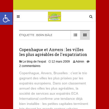
Ouvrir la barre d’outils
ÉTIQUETTE :
BERN BÂLE
Copenhague et Anvers : les villes
les plus agréables de l'expatriation
Le blog de l'expat
12 mars 2009
Admin
2 commentaires
Copenhague, Anvers, Bruxelles : c’est le trio
gagnant des villes les plus prisées par les
expatriés européens. Dans son classement
annuel des villes les plus agréables, la
société de services aux expatriés ECA
International confirme une tendance déjà
bien installée : les petites capitales terminent
loin devant les grands centres urbains