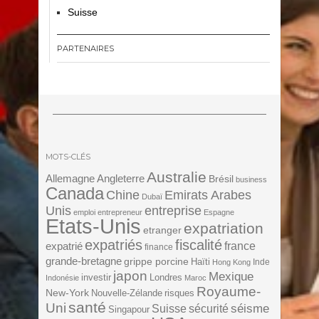
Suisse
PARTENAIRES
MOTS-CLÉS
Australie
Angleterre
Allemagne
Brésil
business
Canada
Chine
Emirats Arabes
Dubaï
Unis
entreprise
emploi
entrepreneur
Espagne
Etats-Unis
expatriation
etranger
expatriés
fiscalité
expatrié
france
finance
grande-bretagne
grippe porcine
Haïti
Inde
Hong Kong
japon
Mexique
investir
Londres
Indonésie
Maroc
Royaume-
New-York
Nouvelle-Zélande
risques
santé
Uni
séisme
Suisse
sécurité
Singapour