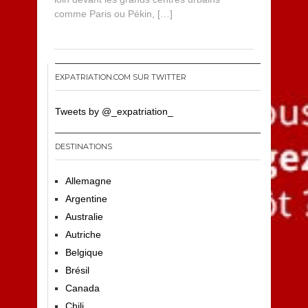
comme Paris ou Pékin, […]
EXPATRIATION.COM SUR TWITTER
Tweets by @_expatriation_
DESTINATIONS
Allemagne
Argentine
Australie
Autriche
Belgique
Brésil
Canada
Chili