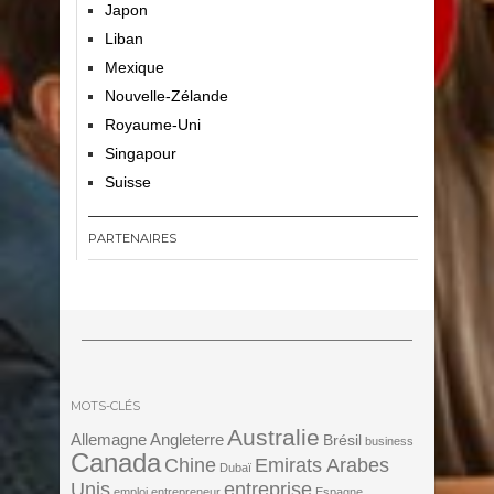
Japon
Liban
Mexique
Nouvelle-Zélande
Royaume-Uni
Singapour
Suisse
PARTENAIRES
MOTS-CLÉS
Australie
Angleterre
Allemagne
Brésil
business
Canada
Chine
Emirats Arabes
Dubaï
Unis
entreprise
emploi
entrepreneur
Espagne