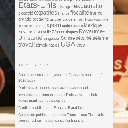
Etats-Unis
expatriation
etranger
expatriés
fiscalité
expatrié
france
finance
grande-bretagne
grippe porcine
Haïti
Inde
Hong Kong
japon
Mexique
investir
Londres
Indonésie
Maroc
Royaume-
New-York
Nouvelle-Zélande
risques
santé
Uni
séisme
Suisse
sécurité
Singapour
USA
travail
visa
témoignages
ARTICLES RÉCENTS
Choisir une école française aux Etats Unis pour l’année
2026-2027.
Droits des étrangers : quel accompagnement juridique
Investissement immobilier aux Etats-Unis : un choix
déterminant pour les expatriés
Crédit Immobilier pour Français Expatriés
Gestion de patrimoine pour les Français aux États-Unis :
comment choisir le bon conseiller financier