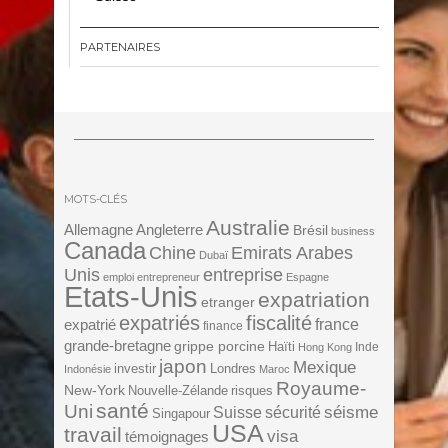
PARTENAIRES
MOTS-CLÉS
Australie
Angleterre
Allemagne
Brésil
business
Canada
Chine
Emirats Arabes
Dubaï
Unis
entreprise
emploi
entrepreneur
Espagne
Etats-Unis
expatriation
etranger
expatriés
fiscalité
expatrié
france
finance
grande-bretagne
grippe porcine
Haïti
Inde
Hong Kong
japon
Mexique
investir
Londres
Indonésie
Maroc
Royaume-
New-York
Nouvelle-Zélande
risques
santé
Uni
séisme
Suisse
sécurité
Singapour
USA
travail
visa
témoignages