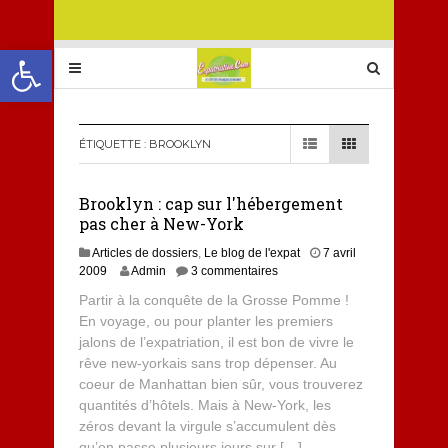
Ouvrir la barre d’outils
ÉTIQUETTE :
BROOKLYN
Brooklyn : cap sur l'hébergement
pas cher à New-York
Articles de dossiers
,
Le blog de l'expat
7 avril
2009
Admin
3 commentaires
Partir à la conquête de la Grosse Pomme !
En voyage, ou pour planter les premiers
jalons de l’expatriation, il est bon de vivre le
rêve new-yorkais sans trop dépenser. Au
coeur de Manhattan bien sûr, vous trouverez
quantités d’hôtels. Mais à New-York, les
zéros devant la virgule s’accumulent dès
qu’on passe plusieurs jours sur […]