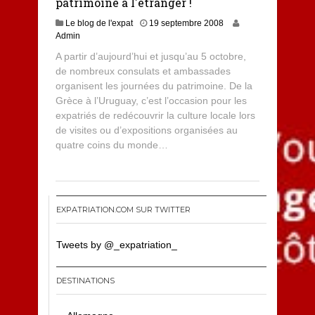
patrimoine à l'étranger !
Le blog de l'expat
19 septembre 2008
Admin
A partir d’aujourd’hui et jusqu’au 5 octobre,
de nombreux consulats et ambassades
organisent les journées du patrimoine. De la
Grèce à l’Uruguay, c’est l’occasion pour les
expatriés de redécouvrir la culture locale lors
de visites ou d’expositions organisées au
quatre coins du monde…
EXPATRIATION.COM SUR TWITTER
Tweets by @_expatriation_
DESTINATIONS