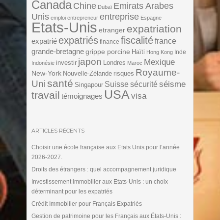
Canada
Chine
Emirats Arabes
Dubaï
Unis
entreprise
emploi
entrepreneur
Espagne
Etats-Unis
expatriation
etranger
expatriés
fiscalité
expatrié
france
finance
grande-bretagne
grippe porcine
Haïti
Inde
Hong Kong
japon
Mexique
investir
Londres
Indonésie
Maroc
Royaume-
New-York
Nouvelle-Zélande
risques
santé
Uni
séisme
Suisse
sécurité
Singapour
USA
travail
visa
témoignages
ARTICLES RÉCENTS
Choisir une école française aux Etats Unis pour l’année
2026-2027.
Droits des étrangers : quel accompagnement juridique
Investissement immobilier aux Etats-Unis : un choix
déterminant pour les expatriés
Crédit Immobilier pour Français Expatriés
Gestion de patrimoine pour les Français aux États-Unis :