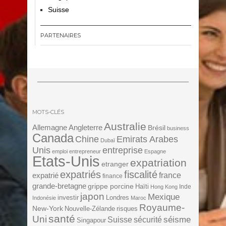
Suisse
PARTENAIRES
MOTS-CLÉS
Australie
Angleterre
Allemagne
Brésil
business
Canada
Chine
Emirats Arabes
Dubaï
Unis
entreprise
emploi
entrepreneur
Espagne
Etats-Unis
expatriation
etranger
expatriés
fiscalité
expatrié
france
finance
grande-bretagne
grippe porcine
Haïti
Inde
Hong Kong
japon
Mexique
investir
Londres
Indonésie
Maroc
Royaume-
New-York
Nouvelle-Zélande
risques
santé
Uni
séisme
Suisse
sécurité
Singapour