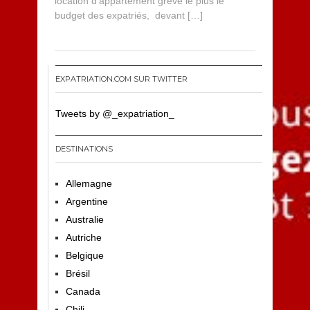
location d’appartement grève le plus le
budget des expatriés, devant […]
EXPATRIATION.COM SUR TWITTER
Tweets by @_expatriation_
DESTINATIONS
Allemagne
Argentine
Australie
Autriche
Belgique
Brésil
Canada
Chili