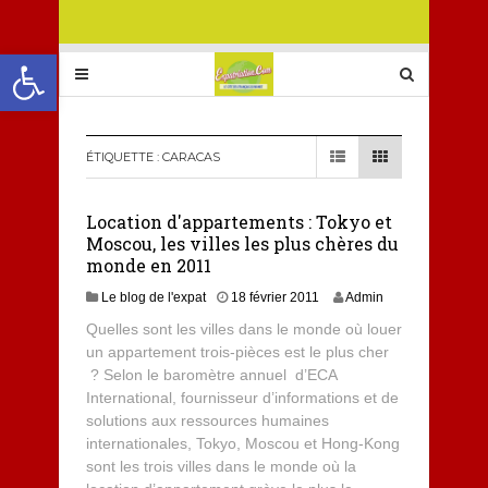
Ouvrir la barre d’outils
ÉTIQUETTE :
CARACAS
Location d'appartements : Tokyo et
Moscou, les villes les plus chères du
monde en 2011
Le blog de l'expat
18 février 2011
Admin
Quelles sont les villes dans le monde où louer
un appartement trois-pièces est le plus cher
? Selon le baromètre annuel d’ECA
International, fournisseur d’informations et de
solutions aux ressources humaines
internationales, Tokyo, Moscou et Hong-Kong
sont les trois villes dans le monde où la