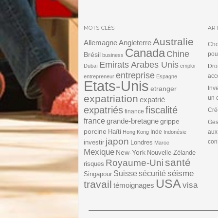
MOTS-CLÉS
ART
Australie
Angleterre
Allemagne
Cho
Canada
Chine
Brésil
pou
business
Emirats Arabes Unis
Dubaï
emploi
Dro
entreprise
acc
entrepreneur
Espagne
Etats-Unis
etranger
Inv
expatriation
un 
expatrié
expatriés
fiscalité
Cré
finance
france
grande-bretagne
grippe
Ges
porcine
Haïti
Inde
aux
Hong Kong
Indonésie
japon
cons
investir
Londres
Maroc
Mexique
New-York
Nouvelle-Zélande
santé
Royaume-Uni
risques
séisme
Suisse
sécurité
Singapour
USA
travail
visa
témoignages