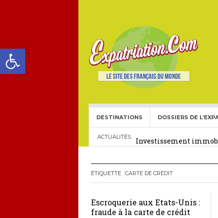
Ouvrir la barre d’outils
DESTINATIONS
DOSSIERS DE L’EXP
Choisir une école frança
Investissement immobil
ACTUALITÉS
29 décembre 2025
Crédit Immobilier pour
ÉTIQUETTE :
CARTE DE CRÉDIT
Le visa américain Gold 
Escroquerie aux Etats-Unis :
Héritage pour Français 
fraude à la carte de crédit