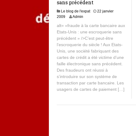
sans précédent
Le blog de l'expat
22 janvier
2009
Admin
alt= »fraude à la carte bancaire aux
Etats-Unis : une escroquerie sans
précédent » />C’est peut-être
l’escroquerie du siècle ! Aux Etats-
Unis, une société fabriquant des
cartes de crédit a été victime d’une
faille électronique sans précédent.
Des fraudeurs ont réussi à
s’introduire sur son système de
transaction par carte bancaire. Les
usagers de cartes de paiement […]