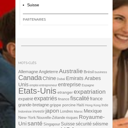
Suisse
PARTENAIRES
MOTS-CLÉS
Australie
Angleterre
Allemagne
Brésil
business
Canada
Chine
Emirats Arabes
Dubaï
Unis
entreprise
emploi
entrepreneur
Espagne
Etats-Unis
expatriation
etranger
expatriés
fiscalité
expatrié
france
finance
grande-bretagne
grippe porcine
Haïti
Inde
Hong Kong
japon
Mexique
investir
Londres
Indonésie
Maroc
Royaume-
New-York
Nouvelle-Zélande
risques
santé
Uni
séisme
Suisse
sécurité
Singapour