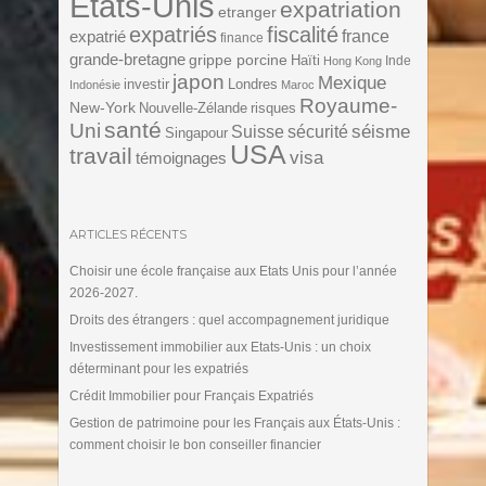
Etats-Unis
expatriation
etranger
expatriés
fiscalité
expatrié
france
finance
grande-bretagne
grippe porcine
Haïti
Inde
Hong Kong
japon
Mexique
investir
Londres
Indonésie
Maroc
Royaume-
New-York
Nouvelle-Zélande
risques
santé
Uni
séisme
Suisse
sécurité
Singapour
USA
travail
visa
témoignages
ARTICLES RÉCENTS
Choisir une école française aux Etats Unis pour l’année
2026-2027.
Droits des étrangers : quel accompagnement juridique
Investissement immobilier aux Etats-Unis : un choix
déterminant pour les expatriés
Crédit Immobilier pour Français Expatriés
Gestion de patrimoine pour les Français aux États-Unis :
comment choisir le bon conseiller financier