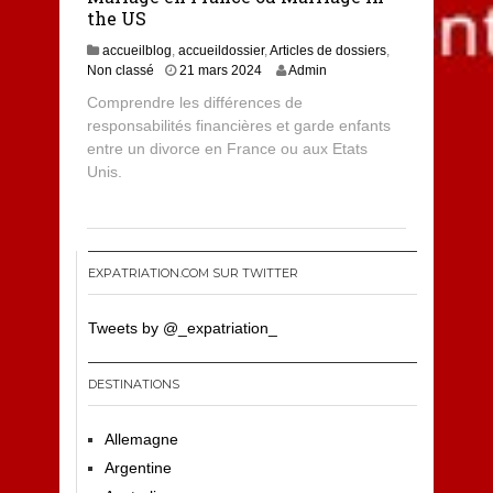
the US
accueilblog
,
accueildossier
,
Articles de dossiers
,
2
Non classé
21 mars 2024
Admin
9
Comprendre les différences de
m
responsabilités financières et garde enfants
a
entre un divorce en France ou aux Etats
r
s
Unis.
2
0
2
4
EXPATRIATION.COM SUR TWITTER
Tweets by @_expatriation_
DESTINATIONS
Allemagne
Argentine