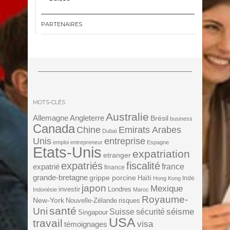
PARTENAIRES
MOTS-CLÉS
Australie
Angleterre
Allemagne
Brésil
business
Canada
Chine
Emirats Arabes
Dubaï
Unis
entreprise
emploi
entrepreneur
Espagne
Etats-Unis
expatriation
etranger
expatriés
fiscalité
expatrié
france
finance
grande-bretagne
grippe porcine
Haïti
Inde
Hong Kong
japon
Mexique
investir
Londres
Indonésie
Maroc
Royaume-
New-York
Nouvelle-Zélande
risques
santé
Uni
séisme
Suisse
sécurité
Singapour
USA
travail
visa
témoignages