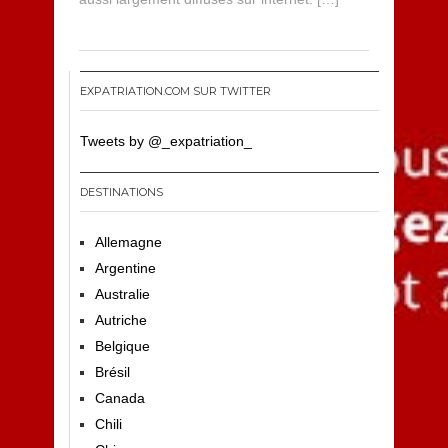
1
3
EXPATRIATION.COM SUR TWITTER
Tweets by @_expatriation_
DESTINATIONS
Allemagne
Argentine
Australie
Autriche
Belgique
Brésil
Canada
Chili