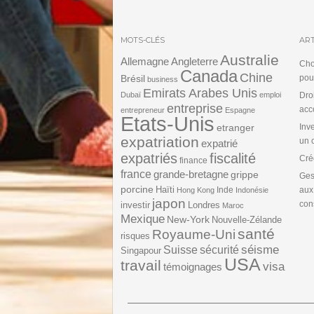
MOTS-CLÉS
ART
Australie
Angleterre
Allemagne
Cho
Canada
Chine
Brésil
pou
business
Emirats Arabes Unis
Dubaï
emploi
Dro
entreprise
acc
entrepreneur
Espagne
Etats-Unis
etranger
Inv
expatriation
un 
expatrié
expatriés
fiscalité
Cré
finance
france
grande-bretagne
grippe
Ges
porcine
Haïti
Inde
aux
Hong Kong
Indonésie
japon
cons
investir
Londres
Maroc
Mexique
New-York
Nouvelle-Zélande
santé
Royaume-Uni
risques
séisme
Suisse
sécurité
Singapour
USA
travail
visa
témoignages