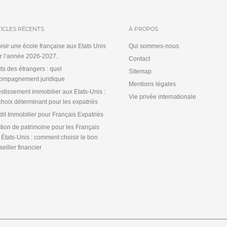
ICLES RÉCENTS
À PROPOS
isir une école française aux Etats Unis
Qui sommes-nous
r l’année 2026-2027.
Contact
its des étrangers : quel
Sitemap
ompagnement juridique
Mentions légales
estissement immobilier aux Etats-Unis :
Vie privée internationale
choix déterminant pour les expatriés
dit Immobilier pour Français Expatriés
tion de patrimoine pour les Français
 États-Unis : comment choisir le bon
eiller financier