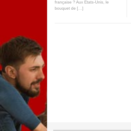
française ? Aux Etats-Unis, le
bouquet de […]