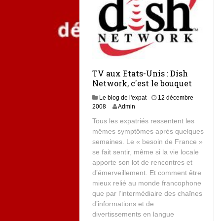
TV aux Etats-Unis : Dish
Network, c'est le bouquet
Le blog de l'expat
12 décembre
2008
Admin
Tous les expatriés ressentent les
mêmes symptômes après quelques
semaines. Le « besoin de France »
se fait sentir, même si la vie locale
apporte son lot de rencontres et
d’émerveillement. Et comment être
mieux relié au monde francophone
que par l’intermédiaire des chaînes
d’informations et de
divertissements en langue