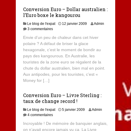
Conversion Euro – Dollar australien :
l’Euro boxe le kangourou
2
Le blog de l'expat
12 janvier 2009
Admin
s
3 commentaires
e
Envie d’un peu de chaleur dans cet hiver
p
polaire ? A défaut de briser la glace
t
hexagonale, c’est le moment de bondir au
e
m
pays des kangourous. En Australie, les
b
touristes de la zone euro se régalent de la
r
chute du dollar australien, bien mal en point.
e
Aux antipodes, pour les touristes, c’est «
2
Money for […]
0
1
4
Conversion Euro – Livre Sterling :
taux de change record !
Le blog de l'expat
5 janvier 2009
Admin
4 commentaires
Incroyable ! De mémoire de banquier anglais,
on n’avait encore jamais vu ça. La Livre