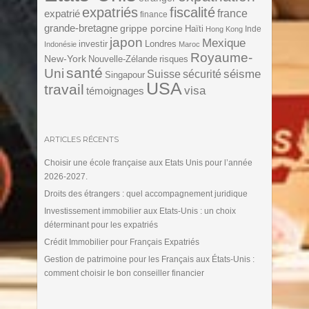
expatriés
fiscalité
expatrié
france
finance
grande-bretagne
grippe porcine
Haïti
Inde
Hong Kong
japon
Mexique
investir
Londres
Indonésie
Maroc
Royaume-
New-York
Nouvelle-Zélande
risques
santé
Uni
séisme
Suisse
sécurité
Singapour
USA
travail
visa
témoignages
ARTICLES RÉCENTS
Choisir une école française aux Etats Unis pour l’année
2026-2027.
Droits des étrangers : quel accompagnement juridique
Investissement immobilier aux Etats-Unis : un choix
déterminant pour les expatriés
Crédit Immobilier pour Français Expatriés
Gestion de patrimoine pour les Français aux États-Unis :
comment choisir le bon conseiller financier