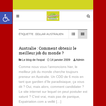
Ouvrir la barre d’outils
ÉTIQUETTE :
DOLLAR AUSTRALIEN
Australie : Comment obtenir le
meilleur job du monde ?
Le blog de l'expat
14 janvier 2009
Admin
Comme nous vous l’annoncions hier, le
meilleur job du monde cherche toujours
preneur en Australie. Un CDD de 6 mois en
tant que gardien d’île paradisiaque, ça vous
dit ? Oui, mais alors, comment candidater ?
Le site internet sur lequel on peut postuler est
saturé ? C’est vrai, mais pas de panique,
Expatriation.com a veillé […]