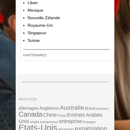
Liban
Mexique
Nouvelle-Zélande
Royaume-Uni
Singapour
Suisse
PARTENAIRES
MOTS-CLÉS
Australie
Angleterre
Allemagne
Brésil
business
Canada
Chine
Emirats Arabes
Dubaï
Unis
entreprise
emploi
entrepreneur
Espagne
Etats-Unis
expatriation
etranger