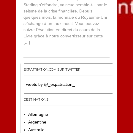
Sterling s’effondre, vaincue semble-t-il par le
séisme de la crise financière. Depuis
quelques mois, la monnaie du Royaume-Uni
s’échange à un taux inédit. Vous pouvez
suivre l’évolution en direct du cours de la
Livre grâce à notre convertisseur sur cette
[…]
EXPATRIATION.COM SUR TWITTER
Tweets by @_expatriation_
DESTINATIONS
Allemagne
Argentine
Australie