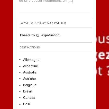
de lui proposer notamment, un […]
EXPATRIATION.COM SUR TWITTER
Tweets by @_expatriation_
DESTINATIONS
Allemagne
Argentine
Australie
Autriche
Belgique
Brésil
Canada
Chili