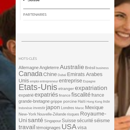
PARTENAIRES
MOTS-CLÉS
Australie
Angleterre
Allemagne
Brésil
business
Canada
Chine
Emirats Arabes
Dubaï
Unis
entreprise
emploi
entrepreneur
Espagne
Etats-Unis
expatriation
etranger
expatriés
fiscalité
expatrié
france
finance
grande-bretagne
grippe porcine
Haïti
Inde
Hong Kong
japon
Mexique
investir
Londres
Indonésie
Maroc
Royaume-
New-York
Nouvelle-Zélande
risques
santé
Uni
séisme
Suisse
sécurité
Singapour
USA
travail
visa
témoignages