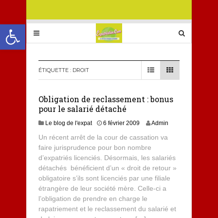
Ouvrir la barre d’outils
ÉTIQUETTE :
DROIT
Obligation de reclassement : bonus
pour le salarié détaché
Le blog de l'expat
6 février 2009
Admin
Un récent arrêt de la cour de cassation va
faire jurisprudence pour bon nombre
d’expatriés licenciés. Désormais, les salariés
détachés bénéficient d’un « droit de retour »
obligatoire s’ils sont licenciés par une filiale
étrangère de leur société mère. Celle-ci a
l’obligation de prendre en charge le
rapatriement et le reclassement du salarié et