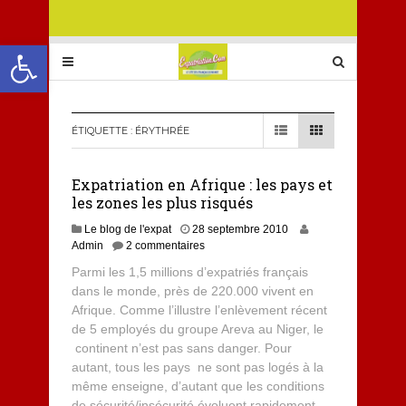
Ouvrir la barre d’outils
ÉTIQUETTE :
ÉRYTHRÉE
Expatriation en Afrique : les pays et
les zones les plus risqués
Le blog de l'expat
28 septembre 2010
Admin
2 commentaires
Parmi les 1,5 millions d’expatriés français
dans le monde, près de 220.000 vivent en
Afrique. Comme l’illustre l’enlèvement récent
de 5 employés du groupe Areva au Niger, le
continent n’est pas sans danger. Pour
autant, tous les pays ne sont pas logés à la
même enseigne, d’autant que les conditions
de sécurité/insécurité évoluent rapidement