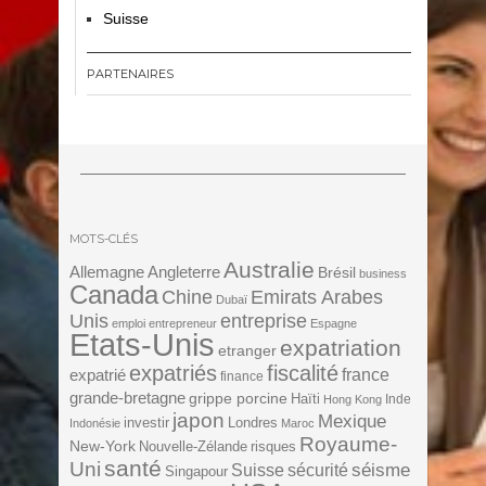
Suisse
PARTENAIRES
MOTS-CLÉS
Australie
Angleterre
Allemagne
Brésil
business
Canada
Chine
Emirats Arabes
Dubaï
Unis
entreprise
emploi
entrepreneur
Espagne
Etats-Unis
expatriation
etranger
expatriés
fiscalité
expatrié
france
finance
grande-bretagne
grippe porcine
Haïti
Inde
Hong Kong
japon
Mexique
investir
Londres
Indonésie
Maroc
Royaume-
New-York
Nouvelle-Zélande
risques
santé
Uni
séisme
Suisse
sécurité
Singapour