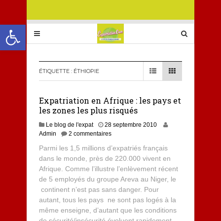
Ouvrir la barre d’outils
ÉTIQUETTE :
ÉTHIOPIE
Expatriation en Afrique : les pays et
les zones les plus risqués
Le blog de l'expat
28 septembre 2010
Admin
2 commentaires
Parmi les 1,5 millions d’expatriés français
dans le monde, près de 220.000 vivent en
Afrique. Comme l’illustre l’enlèvement récent
de 5 employés du groupe Areva au Niger, le
continent n’est pas sans danger. Pour
autant, tous les pays ne sont pas logés à la
même enseigne, d’autant que les conditions
de sécurité/insécurité évoluent rapidement