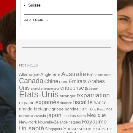
Suisse
PARTENAIRES
MOTS-CLÉS
Australie
Angleterre
Allemagne
Brésil
business
Canada
Chine
Emirats Arabes
Dubaï
Unis
entreprise
emploi
entrepreneur
Espagne
Etats-Unis
expatriation
etranger
expatriés
fiscalité
expatrié
france
finance
grande-bretagne
grippe porcine
Haïti
Inde
Hong Kong
japon
Mexique
investir
Londres
Indonésie
Maroc
Royaume-
New-York
Nouvelle-Zélande
risques
santé
Uni
séisme
Suisse
sécurité
Singapour