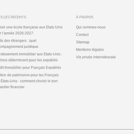
ICLES RÉCENTS
À PROPOS
isir une école française aux Etats Unis
Qui sommes-nous
r l’année 2026-2027.
Contact
its des étrangers : quel
Sitemap
ompagnement juridique
Mentions légales
estissement immobilier aux Etats-Unis :
Vie privée internationale
choix déterminant pour les expatriés
dit Immobilier pour Français Expatriés
tion de patrimoine pour les Français
 États-Unis : comment choisir le bon
eiller financier