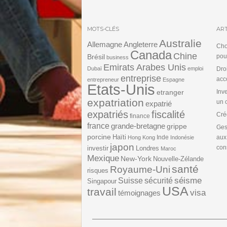
MOTS-CLÉS
ART
Australie
Angleterre
Allemagne
Cho
Canada
Chine
Brésil
pou
business
Emirats Arabes Unis
Dubaï
emploi
Dro
entreprise
acc
entrepreneur
Espagne
Etats-Unis
etranger
Inv
expatriation
un 
expatrié
expatriés
fiscalité
Cré
finance
france
grande-bretagne
grippe
Ges
porcine
Haïti
Inde
aux
Hong Kong
Indonésie
japon
cons
investir
Londres
Maroc
Mexique
New-York
Nouvelle-Zélande
santé
Royaume-Uni
risques
séisme
Suisse
sécurité
Singapour
USA
travail
visa
témoignages