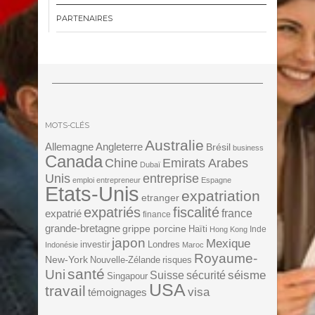
PARTENAIRES
MOTS-CLÉS
Australie
Angleterre
Allemagne
Brésil
business
Canada
Chine
Emirats Arabes
Dubaï
Unis
entreprise
emploi
entrepreneur
Espagne
Etats-Unis
expatriation
etranger
expatriés
fiscalité
expatrié
france
finance
grande-bretagne
grippe porcine
Haïti
Inde
Hong Kong
japon
Mexique
investir
Londres
Indonésie
Maroc
Royaume-
New-York
Nouvelle-Zélande
risques
santé
Uni
séisme
Suisse
sécurité
Singapour
USA
travail
visa
témoignages