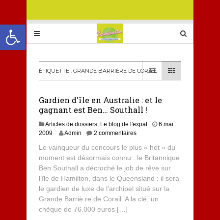
Ouvrir la barre d’outils
ÉTIQUETTE :
GRANDE BARRIÈRE DE CORAIL
Gardien d'île en Australie : et le
gagnant est Ben… Southall !
Articles de dossiers
,
Le blog de l'expat
6 mai
2009
Admin
2 commentaires
Le vainqueur du concours le plus « hot » du
moment est désormais connu : le Britannique
Ben Southall a décroché le job de rêve sur
l’île de Hamilton, dans le Queensland : il sera
le gardien de luxe de l’archipel situé sur la
Grande Barriè re de Corail. A la clé, un
chèque de 76.000 euros […]