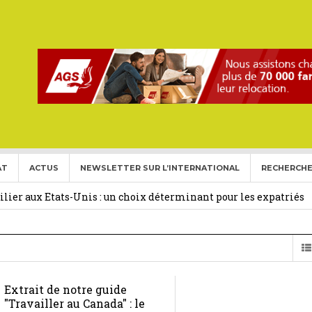
AT
ACTUS
NEWSLETTER SUR L’INTERNATIONAL
RECHERCHE
ise aux Etats Unis pour l’année 2026-2027.
27 février 2026
ier aux Etats-Unis : un choix déterminant pour les expatriés
 Français Expatriés
30 novembre 2025
(Gold Card)
20 mai 2025
Extrait de notre guide
expatriés
2 novembre 2024
"Travailler au Canada" : le