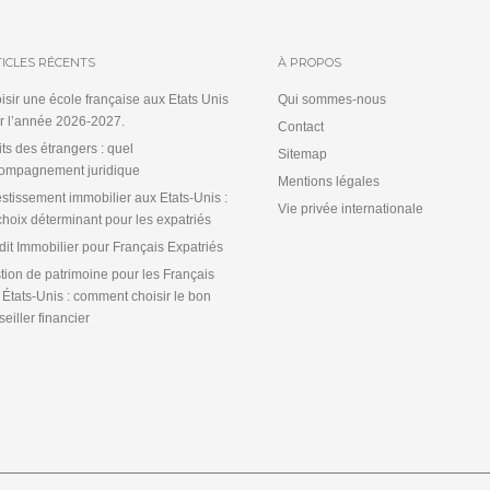
ICLES RÉCENTS
À PROPOS
isir une école française aux Etats Unis
Qui sommes-nous
r l’année 2026-2027.
Contact
its des étrangers : quel
Sitemap
ompagnement juridique
Mentions légales
estissement immobilier aux Etats-Unis :
Vie privée internationale
choix déterminant pour les expatriés
dit Immobilier pour Français Expatriés
tion de patrimoine pour les Français
 États-Unis : comment choisir le bon
eiller financier