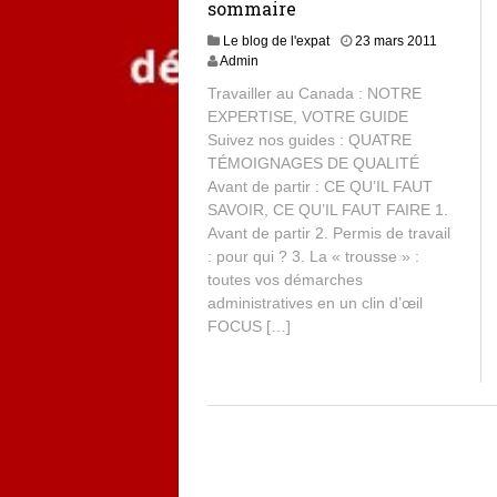
sommaire
Le blog de l'expat
23 mars 2011
Admin
Travailler au Canada : NOTRE
EXPERTISE, VOTRE GUIDE
Suivez nos guides : QUATRE
TÉMOIGNAGES DE QUALITÉ
Avant de partir : CE QU’IL FAUT
SAVOIR, CE QU’IL FAUT FAIRE 1.
Avant de partir 2. Permis de travail
: pour qui ? 3. La « trousse » :
toutes vos démarches
administratives en un clin d’œil
FOCUS […]