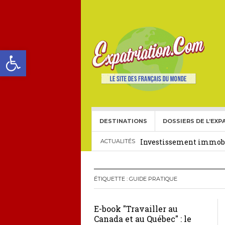
Ouvrir la barre d’outils
DESTINATIONS
DOSSIERS DE L’EXP
Choisir une école frança
Investissement immobil
ACTUALITÉS
29 décembre 2025
Crédit Immobilier pour
ÉTIQUETTE :
GUIDE PRATIQUE
Le visa américain Gold 
E-book "Travailler au
Héritage pour Français 
Canada et au Québec" : le