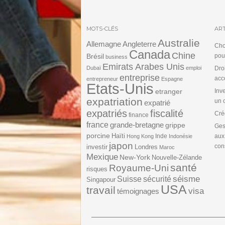
MOTS-CLÉS
ART
Australie
Angleterre
Allemagne
Cho
Canada
Chine
Brésil
pou
business
Emirats Arabes Unis
Dubaï
emploi
Dro
entreprise
acc
entrepreneur
Espagne
Etats-Unis
etranger
Inv
expatriation
un 
expatrié
expatriés
fiscalité
Cré
finance
france
grande-bretagne
grippe
Ges
porcine
Haïti
Inde
aux
Hong Kong
Indonésie
japon
cons
investir
Londres
Maroc
Mexique
New-York
Nouvelle-Zélande
santé
Royaume-Uni
risques
séisme
Suisse
sécurité
Singapour
USA
travail
visa
témoignages