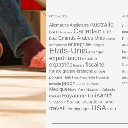
MOTS-CLÉS
ART
Australie
Angleterre
Allemagne
Cho
Canada
Chine
Brésil
pou
business
Emirats Arabes Unis
Dubaï
emploi
Dro
entreprise
acc
entrepreneur
Espagne
Etats-Unis
etranger
Inv
expatriation
un 
expatrié
expatriés
fiscalité
Cré
finance
france
grande-bretagne
grippe
Ges
porcine
Haïti
Inde
aux
Hong Kong
Indonésie
japon
cons
investir
Londres
Maroc
Mexique
New-York
Nouvelle-Zélande
santé
Royaume-Uni
risques
séisme
Suisse
sécurité
Singapour
USA
travail
visa
témoignages