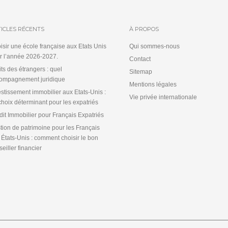
ICLES RÉCENTS
À PROPOS
isir une école française aux Etats Unis
Qui sommes-nous
r l’année 2026-2027.
Contact
its des étrangers : quel
Sitemap
ompagnement juridique
Mentions légales
estissement immobilier aux Etats-Unis :
Vie privée internationale
choix déterminant pour les expatriés
dit Immobilier pour Français Expatriés
tion de patrimoine pour les Français
 États-Unis : comment choisir le bon
eiller financier