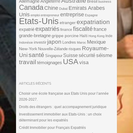
Australie
Angleterre
Allemagne
Brésil
business
Canada
Chine
Emirats Arabes
Dubaï
Unis
entreprise
emploi
entrepreneur
Espagne
Etats-Unis
expatriation
etranger
expatriés
fiscalité
expatrié
france
finance
grande-bretagne
grippe porcine
Haïti
Inde
Hong Kong
japon
Mexique
investir
Londres
Indonésie
Maroc
Royaume-
New-York
Nouvelle-Zélande
risques
santé
Uni
séisme
Suisse
sécurité
Singapour
USA
travail
visa
témoignages
ARTICLES RÉCENTS
Choisir une école française aux Etats Unis pour l’année
2026-2027.
Droits des étrangers : quel accompagnement juridique
Investissement immobilier aux Etats-Unis : un choix
déterminant pour les expatriés
Crédit Immobilier pour Français Expatriés