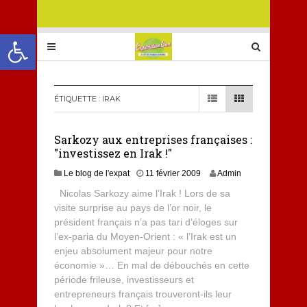
Ouvrir la barre d’outils
ÉTIQUETTE :
IRAK
Sarkozy aux entreprises françaises :
"investissez en Irak !"
Le blog de l'expat
11 février 2009
Admin
Nicolas Sarkozy aime l’Irak ! Lors de sa
visite surprise au pays de l’or noir, le
président français n’a pas tari d’éloges sur
l’ex-paria du Moyen-Orient : « l’Irak est un
enjeu absolument majeur pour notre
économie »… En mal de débouchés en cette
période frileuse, investisseurs et
entrepreneurs français trouveront-ils leur