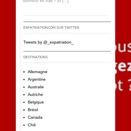
bonheur en Irak ? Et […]
EXPATRIATION.COM SUR TWITTER
Tweets by @_expatriation_
DESTINATIONS
Allemagne
Argentine
Australie
Autriche
Belgique
Brésil
Canada
Chili