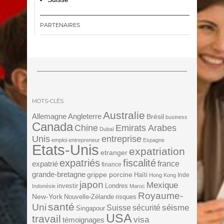
PARTENAIRES
MOTS-CLÉS
Australie
Angleterre
Allemagne
Brésil
business
Canada
Chine
Emirats Arabes
Dubaï
Unis
entreprise
emploi
entrepreneur
Espagne
Etats-Unis
expatriation
etranger
expatriés
fiscalité
expatrié
france
finance
grande-bretagne
grippe porcine
Haïti
Inde
Hong Kong
japon
Mexique
investir
Londres
Indonésie
Maroc
Royaume-
New-York
Nouvelle-Zélande
risques
santé
Uni
séisme
Suisse
sécurité
Singapour
USA
travail
visa
témoignages