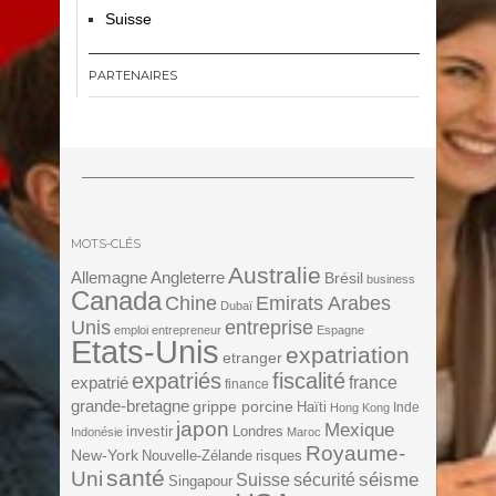
Suisse
PARTENAIRES
MOTS-CLÉS
Australie
Angleterre
Allemagne
Brésil
business
Canada
Chine
Emirats Arabes
Dubaï
Unis
entreprise
emploi
entrepreneur
Espagne
Etats-Unis
expatriation
etranger
expatriés
fiscalité
expatrié
france
finance
grande-bretagne
grippe porcine
Haïti
Inde
Hong Kong
japon
Mexique
investir
Londres
Indonésie
Maroc
Royaume-
New-York
Nouvelle-Zélande
risques
santé
Uni
séisme
Suisse
sécurité
Singapour