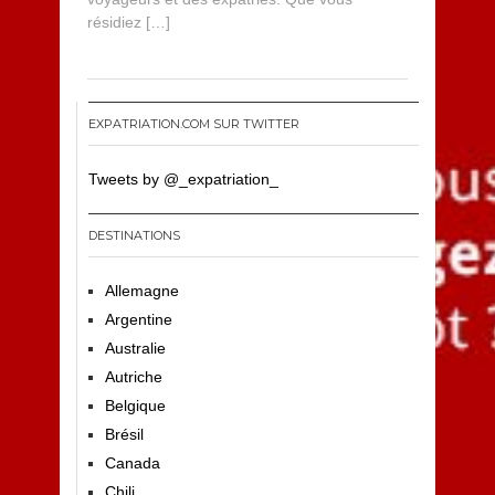
1
résidiez […]
3
EXPATRIATION.COM SUR TWITTER
Tweets by @_expatriation_
DESTINATIONS
Allemagne
Argentine
Australie
Autriche
Belgique
Brésil
Canada
Chili