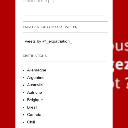
le site ont été […]
EXPATRIATION.COM SUR TWITTER
Tweets by @_expatriation_
DESTINATIONS
Allemagne
Argentine
Australie
Autriche
Belgique
Brésil
Canada
Chili