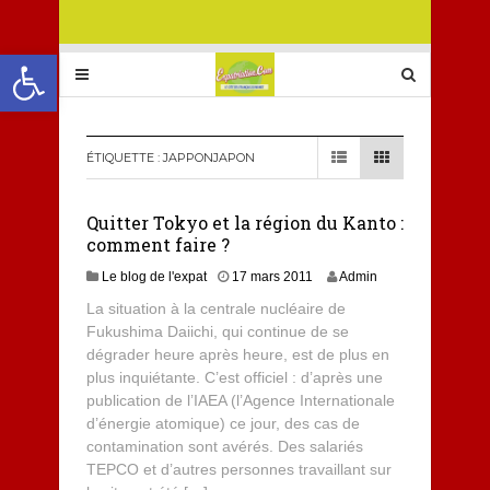
Ouvrir la barre d’outils
ÉTIQUETTE :
JAPPONJAPON
Quitter Tokyo et la région du Kanto :
comment faire ?
Le blog de l'expat
17 mars 2011
Admin
La situation à la centrale nucléaire de
Fukushima Daiichi, qui continue de se
dégrader heure après heure, est de plus en
plus inquiétante. C’est officiel : d’après une
publication de l’IAEA (l’Agence Internationale
d’énergie atomique) ce jour, des cas de
contamination sont avérés. Des salariés
TEPCO et d’autres personnes travaillant sur