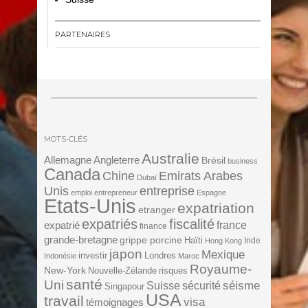
PARTENAIRES
MOTS-CLÉS
Australie
Angleterre
Allemagne
Brésil
business
Canada
Chine
Emirats Arabes
Dubaï
Unis
entreprise
emploi
entrepreneur
Espagne
Etats-Unis
expatriation
etranger
expatriés
fiscalité
expatrié
france
finance
grande-bretagne
grippe porcine
Haïti
Inde
Hong Kong
japon
Mexique
investir
Londres
Indonésie
Maroc
Royaume-
New-York
Nouvelle-Zélande
risques
santé
Uni
séisme
Suisse
sécurité
Singapour
USA
travail
visa
témoignages