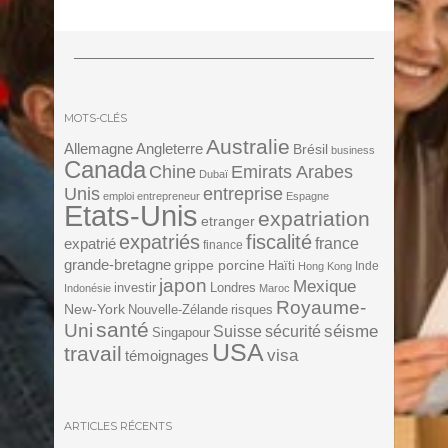
MOTS-CLÉS
Australie
Angleterre
Allemagne
Brésil
business
Canada
Chine
Emirats Arabes
Dubaï
Unis
entreprise
emploi
entrepreneur
Espagne
Etats-Unis
expatriation
etranger
expatriés
fiscalité
expatrié
france
finance
grande-bretagne
grippe porcine
Haïti
Inde
Hong Kong
japon
Mexique
investir
Londres
Indonésie
Maroc
Royaume-
New-York
Nouvelle-Zélande
risques
santé
Uni
séisme
Suisse
sécurité
Singapour
USA
travail
visa
témoignages
ARTICLES RÉCENTS