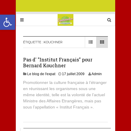
Ouvrir la barre d’outils
ÉTIQUETTE :
KOUCHNER
Pas d' "Institut Français" pour
Bernard Kouchner
Le blog de l'expat
17 juillet 2009
Admin
Promotionner la culture française à l’étranger
en réunissant les organismes sous une
même identité, telle est la volonté de l’actuel
Ministre des Affaires Etrangères, mais pas
sous l’appellation « Institut Français ».