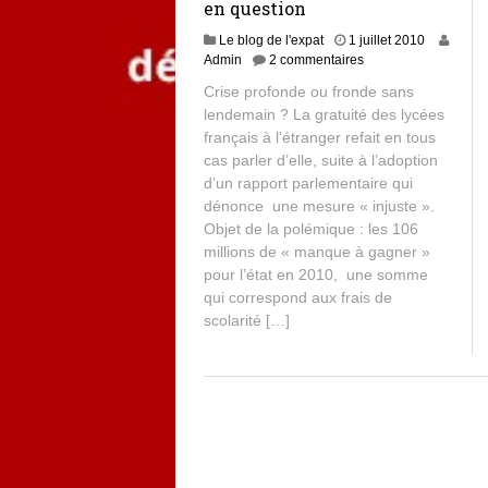
en question
Le blog de l'expat
1 juillet 2010
Admin
2 commentaires
Crise profonde ou fronde sans
lendemain ? La gratuité des lycées
français à l’étranger refait en tous
cas parler d’elle, suite à l’adoption
d’un rapport parlementaire qui
dénonce une mesure « injuste ».
Objet de la polémique : les 106
millions de « manque à gagner »
pour l’état en 2010, une somme
qui correspond aux frais de
scolarité […]