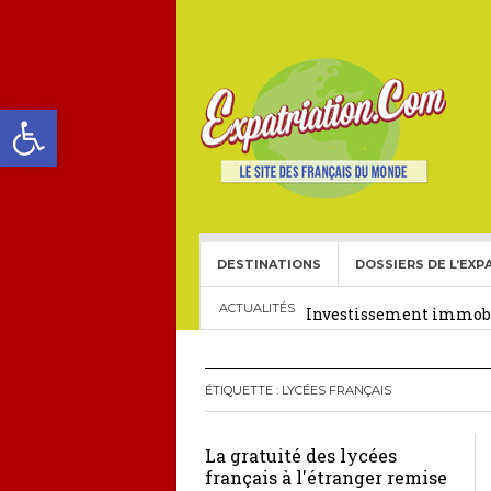
Ouvrir la barre d’outils
DESTINATIONS
DOSSIERS DE L’EXP
Choisir une école frança
Investissement immobil
ACTUALITÉS
29 décembre 2025
Crédit Immobilier pour
ÉTIQUETTE :
LYCÉES FRANÇAIS
Le visa américain Gold 
La gratuité des lycées
Héritage pour Français 
français à l'étranger remise