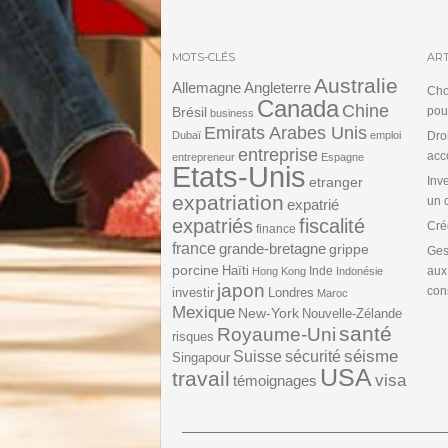
MOTS-CLÉS
ART
Australie
Angleterre
Allemagne
Cho
Canada
Chine
Brésil
pou
business
Emirats Arabes Unis
Dubaï
emploi
Dro
entreprise
acc
entrepreneur
Espagne
Etats-Unis
etranger
Inv
expatriation
un 
expatrié
expatriés
fiscalité
Cré
finance
france
grande-bretagne
grippe
Ges
porcine
Haïti
Inde
aux
Hong Kong
Indonésie
japon
cons
investir
Londres
Maroc
Mexique
New-York
Nouvelle-Zélande
santé
Royaume-Uni
risques
séisme
Suisse
sécurité
Singapour
USA
travail
visa
témoignages