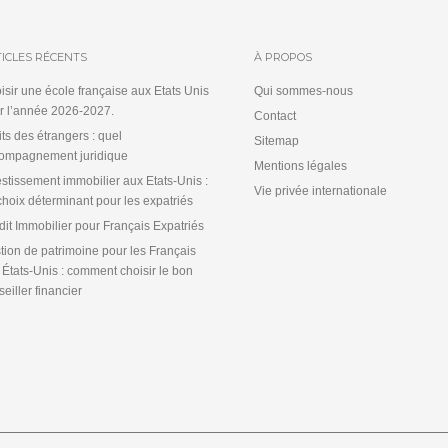
ICLES RÉCENTS
À PROPOS
isir une école française aux Etats Unis
Qui sommes-nous
r l’année 2026-2027.
Contact
its des étrangers : quel
Sitemap
ompagnement juridique
Mentions légales
estissement immobilier aux Etats-Unis :
Vie privée internationale
choix déterminant pour les expatriés
dit Immobilier pour Français Expatriés
tion de patrimoine pour les Français
 États-Unis : comment choisir le bon
eiller financier