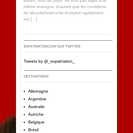
autant, tous les pays ne sont pas logés à la
même enseigne, d’autant que les conditions
de sécurité/insécurité évoluent rapidement
sur […]
EXPATRIATION.COM SUR TWITTER
Tweets by @_expatriation_
DESTINATIONS
Allemagne
Argentine
Australie
Autriche
Belgique
Brésil