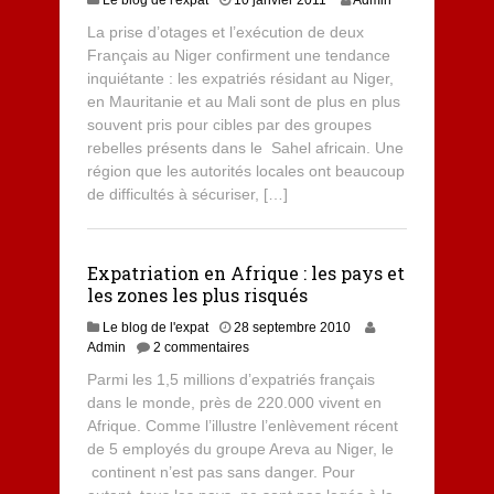
Le blog de l'expat
10 janvier 2011
Admin
La prise d’otages et l’exécution de deux
Français au Niger confirment une tendance
inquiétante : les expatriés résidant au Niger,
en Mauritanie et au Mali sont de plus en plus
souvent pris pour cibles par des groupes
rebelles présents dans le Sahel africain. Une
région que les autorités locales ont beaucoup
de difficultés à sécuriser, […]
Expatriation en Afrique : les pays et
les zones les plus risqués
Le blog de l'expat
28 septembre 2010
Admin
2 commentaires
Parmi les 1,5 millions d’expatriés français
dans le monde, près de 220.000 vivent en
Afrique. Comme l’illustre l’enlèvement récent
de 5 employés du groupe Areva au Niger, le
continent n’est pas sans danger. Pour