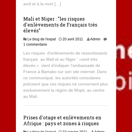
avril et à la mort […]
Mali et Niger : "les risques
d'enlèvements de Français très
élevés"
Le blog de l'expat
20 avril 2011
Admin
1 commentaire
Les risques d’enlèvements de ressortissants
français au Mali et au Niger ‘ »sont très
élevés » vient d’indiquer l’ambassade de
France à Bamako sur son site internet. Dans
ce communiqué, les autorités consulaires
précisent que ces risques ne concernent plus
exclusivement la région de Mopti, au centre
au Mali.
Prises d'otage et enlèvements en
Afrique : pays et zones à risques