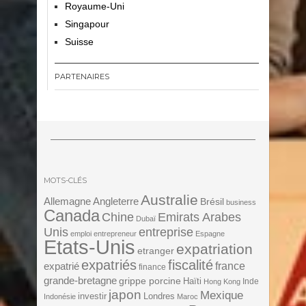
Royaume-Uni
Singapour
Suisse
PARTENAIRES
MOTS-CLÉS
Australie
Angleterre
Allemagne
Brésil
business
Canada
Chine
Emirats Arabes
Dubaï
Unis
entreprise
emploi
entrepreneur
Espagne
Etats-Unis
expatriation
etranger
expatriés
fiscalité
expatrié
france
finance
grande-bretagne
grippe porcine
Haïti
Inde
Hong Kong
japon
Mexique
investir
Londres
Indonésie
Maroc