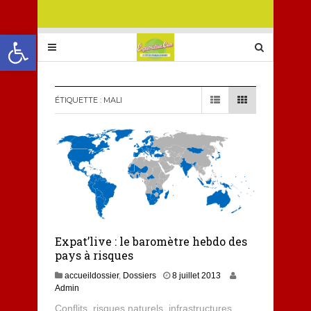
Ouvrir la barre d’outils
ÉTIQUETTE :
MALI
Expat’live : le baromètre hebdo des
pays à risques
1
accueildossier
,
Dossiers
8 juillet 2013
2
Admin
j
Conflits, risques naturels, infrastructures