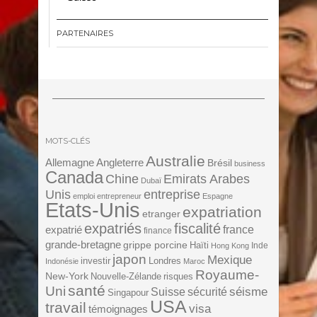
PARTENAIRES
MOTS-CLÉS
Australie
Angleterre
Allemagne
Brésil
business
Canada
Chine
Emirats Arabes
Dubaï
Unis
entreprise
emploi
entrepreneur
Espagne
Etats-Unis
expatriation
etranger
expatriés
fiscalité
expatrié
france
finance
grande-bretagne
grippe porcine
Haïti
Inde
Hong Kong
japon
Mexique
investir
Londres
Indonésie
Maroc
Royaume-
New-York
Nouvelle-Zélande
risques
santé
Uni
séisme
Suisse
sécurité
Singapour
USA
travail
visa
témoignages