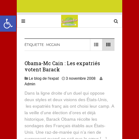
Ouvrir la barre d’outils
ÉTIQUETTE :
MCCAIN
Obama-Mc Cain : Les expatriés
votent Barack
Le blog de l'expat
3 novembre 2008
Admin
Dans la ligne droite d’un duel qui oppose
deux styles et deux visions des États-Unis,
les expatriés franç ais ont choisi leur camp. A
la veille d’une élection d’ores et déjà
historique, Barack Obama récolte les
sondages des Français établis aux États-
Unis. Une raz-de-marée qui n’a rien de
surprenant quand on sait que le cœur […]