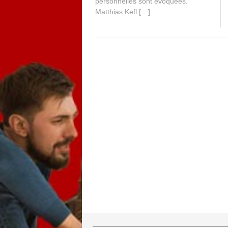
personnelles sont évoquées.
Matthias Kefl […]