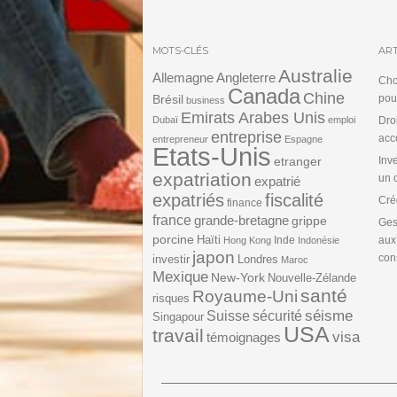
MOTS-CLÉS
ART
Australie
Angleterre
Allemagne
Cho
Canada
Chine
Brésil
pou
business
Emirats Arabes Unis
Dubaï
emploi
Dro
entreprise
acc
entrepreneur
Espagne
Etats-Unis
etranger
Inv
expatriation
un 
expatrié
expatriés
fiscalité
Cré
finance
france
grande-bretagne
grippe
Ges
porcine
Haïti
Inde
aux
Hong Kong
Indonésie
japon
cons
investir
Londres
Maroc
Mexique
New-York
Nouvelle-Zélande
santé
Royaume-Uni
risques
séisme
Suisse
sécurité
Singapour
USA
travail
visa
témoignages