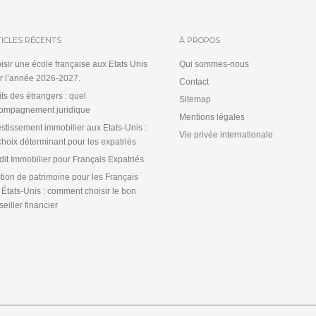
ICLES RÉCENTS
À PROPOS
isir une école française aux Etats Unis
Qui sommes-nous
r l’année 2026-2027.
Contact
its des étrangers : quel
Sitemap
ompagnement juridique
Mentions légales
estissement immobilier aux Etats-Unis :
Vie privée internationale
choix déterminant pour les expatriés
dit Immobilier pour Français Expatriés
tion de patrimoine pour les Français
 États-Unis : comment choisir le bon
eiller financier