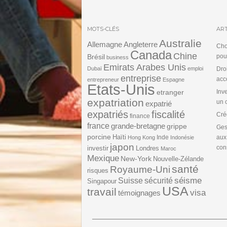
MOTS-CLÉS
ART
Australie
Angleterre
Allemagne
Cho
Canada
Chine
Brésil
pou
business
Emirats Arabes Unis
Dubaï
emploi
Dro
entreprise
acc
entrepreneur
Espagne
Etats-Unis
etranger
Inv
expatriation
un 
expatrié
expatriés
fiscalité
Cré
finance
france
grande-bretagne
grippe
Ges
porcine
Haïti
Inde
aux
Hong Kong
Indonésie
japon
cons
investir
Londres
Maroc
Mexique
New-York
Nouvelle-Zélande
santé
Royaume-Uni
risques
séisme
Suisse
sécurité
Singapour
USA
travail
visa
témoignages