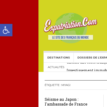
Ouvrir la barre d’outils
DESTINATIONS
DOSSIERS DE L’EXP
Choisir une école frança
Investissement immobil
ACTUALITÉS
29 décembre 2025
Crédit Immobilier pour
ÉTIQUETTE :
MIYAGI
Le visa américain Gold 
Séisme au Japon :
Héritage pour Français 
l'ambassade de France