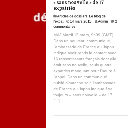
« sans nouvelle » de 17
expatriés
Articles de dossiers
,
Le blog de
l'expat
14 mars 2011
Admin
2
commentaires
MAJ Mardi 15 mars, 9h09 (GMT)
Dans un nouveau communiqué,
l’ambassade de France au Japon
indique avoir repris le contact avec
16 ressortissants français dont elle
était sans nouvelle, seuls quatre
expatriés manquant pour l’heure à
l’appel. Dans un communiqué
publié dimanche soir, l’ambassade
de France au Japon indique être
toujours « sans nouvelle » de 17
[…]