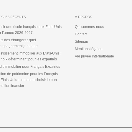
ICLES RÉCENTS
À PROPOS
isir une école française aux Etats Unis
Qui sommes-nous
r l’année 2026-2027.
Contact
its des étrangers : quel
Sitemap
ompagnement juridique
Mentions légales
estissement immobilier aux Etats-Unis :
Vie privée internationale
choix déterminant pour les expatriés
dit Immobilier pour Français Expatriés
tion de patrimoine pour les Français
 États-Unis : comment choisir le bon
eiller financier