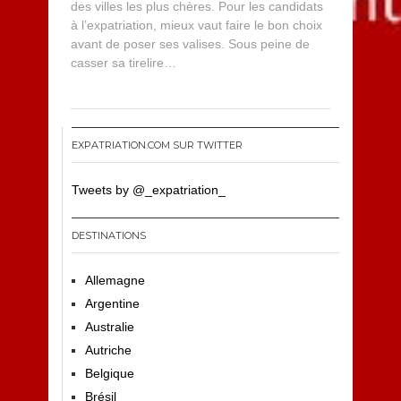
des villes les plus chères. Pour les candidats
à l’expatriation, mieux vaut faire le bon choix
avant de poser ses valises. Sous peine de
casser sa tirelire…
EXPATRIATION.COM SUR TWITTER
Tweets by @_expatriation_
DESTINATIONS
Allemagne
Argentine
Australie
Autriche
Belgique
Brésil