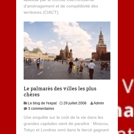
d’aménagement et de compétitivité des
territoires (CIACT).
Le palmarès des villes les plus
chères
Le blog de l'expat
29 juillet 2008
Admin
3 commentaires
Une enquête sur le coût de la vie dans les
grandes capitales vient de paraître : Moscou,
Tokyo et Londres sont dans le tiercé gagnant