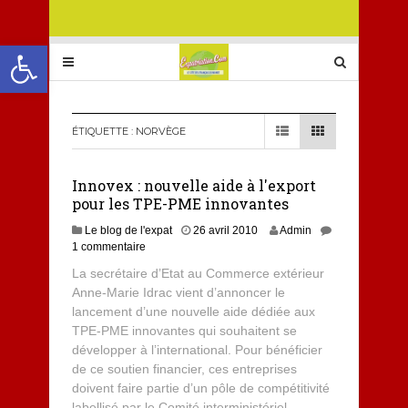
Ouvrir la barre d’outils
ÉTIQUETTE :
NORVÈGE
Innovex : nouvelle aide à l'export
pour les TPE-PME innovantes
Le blog de l'expat
26 avril 2010
Admin
1 commentaire
La secrétaire d’Etat au Commerce extérieur
Anne-Marie Idrac vient d’annoncer le
lancement d’une nouvelle aide dédiée aux
TPE-PME innovantes qui souhaitent se
développer à l’international. Pour bénéficier
de ce soutien financier, ces entreprises
doivent faire partie d’un pôle de compétitivité
labellisé par le Comité interministériel