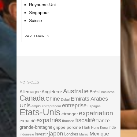
Royaume-Uni
Singapour
Suisse
PARTENAIRES
MOTS-CLÉS
Australie
Angleterre
Allemagne
Brésil
business
Canada
Chine
Emirats Arabes
Dubaï
Unis
entreprise
emploi
entrepreneur
Espagne
Etats-Unis
expatriation
etranger
expatriés
fiscalité
expatrié
france
finance
grande-bretagne
grippe porcine
Haïti
Inde
Hong Kong
japon
Mexique
investir
Londres
Indonésie
Maroc