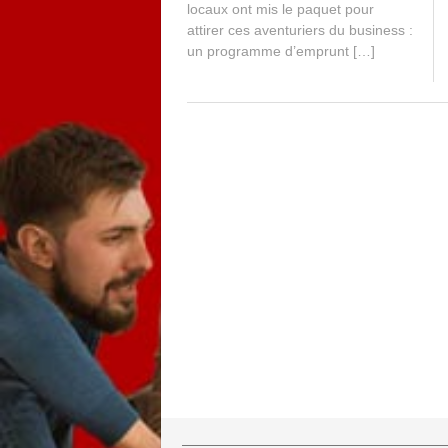
locaux ont mis le paquet pour
attirer ces aventuriers du business :
un programme d’emprunt […]