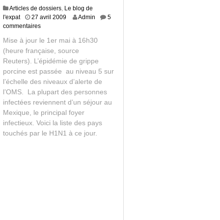
Articles de dossiers
,
Le blog de
8
l'expat
27 avril 2009
Admin
5
j
commentaires
u
Mise à jour le 1er mai à 16h30
i
(heure française, source
l
Reuters). L’épidémie de grippe
l
e
porcine est passée au niveau 5 sur
t
l’échelle des niveaux d’alerte de
2
l’OMS. La plupart des personnes
0
infectées reviennent d’un séjour au
1
Mexique, le principal foyer
3
infectieux. Voici la liste des pays
touchés par le H1N1 à ce jour.