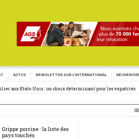
AT
ACTUS
NEWSLETTER SUR L’INTERNATIONAL
RECHERCHE
ise aux Etats Unis pour l’année 2026-2027.
27 février 2026
ier aux Etats-Unis : un choix déterminant pour les expatriés
 Français Expatriés
30 novembre 2025
(Gold Card)
20 mai 2025
Grippe porcine : la liste des
expatriés
2 novembre 2024
pays touchés