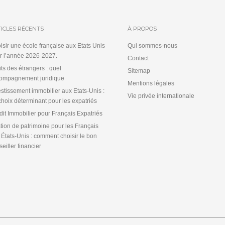
ICLES RÉCENTS
À PROPOS
isir une école française aux Etats Unis
Qui sommes-nous
r l’année 2026-2027.
Contact
its des étrangers : quel
Sitemap
ompagnement juridique
Mentions légales
estissement immobilier aux Etats-Unis :
Vie privée internationale
choix déterminant pour les expatriés
dit Immobilier pour Français Expatriés
tion de patrimoine pour les Français
 États-Unis : comment choisir le bon
eiller financier