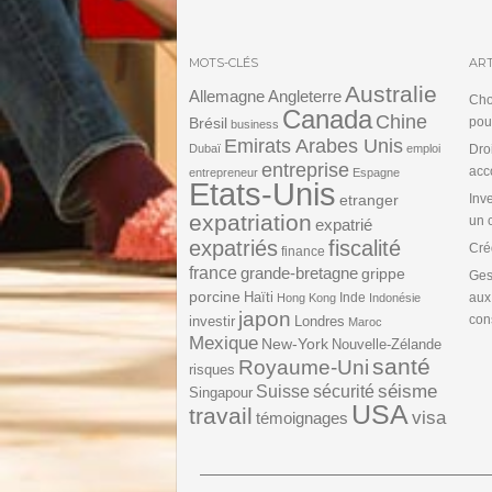
MOTS-CLÉS
ART
Australie
Angleterre
Allemagne
Cho
Canada
Chine
Brésil
pou
business
Emirats Arabes Unis
Dubaï
emploi
Dro
entreprise
acc
entrepreneur
Espagne
Etats-Unis
etranger
Inv
expatriation
un 
expatrié
expatriés
fiscalité
Cré
finance
france
grande-bretagne
grippe
Ges
porcine
Haïti
Inde
aux
Hong Kong
Indonésie
japon
cons
investir
Londres
Maroc
Mexique
New-York
Nouvelle-Zélande
santé
Royaume-Uni
risques
séisme
Suisse
sécurité
Singapour
USA
travail
visa
témoignages