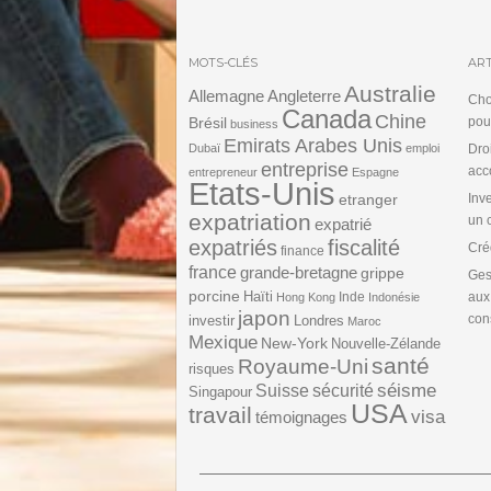
MOTS-CLÉS
ART
Australie
Angleterre
Allemagne
Cho
Canada
Chine
Brésil
pou
business
Emirats Arabes Unis
Dubaï
emploi
Dro
entreprise
acc
entrepreneur
Espagne
Etats-Unis
etranger
Inv
expatriation
un 
expatrié
expatriés
fiscalité
Cré
finance
france
grande-bretagne
grippe
Ges
porcine
Haïti
Inde
aux
Hong Kong
Indonésie
japon
cons
investir
Londres
Maroc
Mexique
New-York
Nouvelle-Zélande
santé
Royaume-Uni
risques
séisme
Suisse
sécurité
Singapour
USA
travail
visa
témoignages