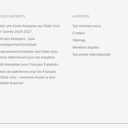
ICLES RÉCENTS
À PROPOS
isir une école française aux Etats Unis
Qui sommes-nous
r l’année 2026-2027.
Contact
its des étrangers : quel
Sitemap
ompagnement juridique
Mentions légales
estissement immobilier aux Etats-Unis :
Vie privée internationale
choix déterminant pour les expatriés
dit Immobilier pour Français Expatriés
tion de patrimoine pour les Français
 États-Unis : comment choisir le bon
eiller financier