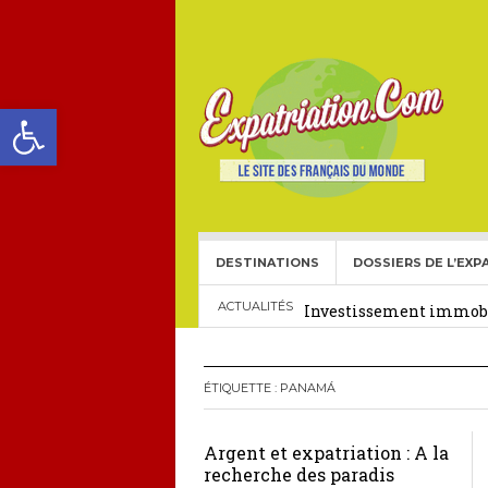
Ouvrir la barre d’outils
DESTINATIONS
DOSSIERS DE L’EXP
Choisir une école frança
Investissement immobil
ACTUALITÉS
29 décembre 2025
Crédit Immobilier pour
ÉTIQUETTE :
PANAMÁ
Le visa américain Gold 
Argent et expatriation : A la
Héritage pour Français 
recherche des paradis