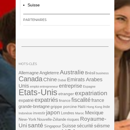
Suisse
PARTENAIRES
MOTS-CLÉS
Australie
Angleterre
Allemagne
Brésil
business
Canada
Chine
Emirats Arabes
Dubaï
Unis
entreprise
emploi
entrepreneur
Espagne
Etats-Unis
expatriation
etranger
expatriés
fiscalité
expatrié
france
finance
grande-bretagne
grippe porcine
Haïti
Inde
Hong Kong
japon
Mexique
investir
Londres
Indonésie
Maroc
Royaume-
New-York
Nouvelle-Zélande
risques
santé
Uni
séisme
Suisse
sécurité
Singapour