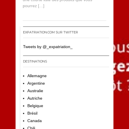
1
pourrez […]
3
EXPATRIATION.COM SUR TWITTER
Tweets by @_expatriation_
DESTINATIONS
Allemagne
Argentine
Australie
Autriche
Belgique
Brésil
Canada
Chili