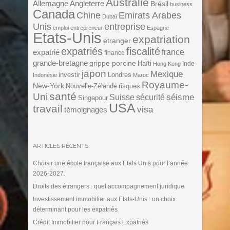
Australie
Angleterre
Allemagne
Brésil
business
Canada
Chine
Emirats Arabes
Dubaï
Unis
entreprise
emploi
entrepreneur
Espagne
Etats-Unis
expatriation
etranger
expatriés
fiscalité
expatrié
france
finance
grande-bretagne
grippe porcine
Haïti
Inde
Hong Kong
japon
Mexique
investir
Londres
Indonésie
Maroc
Royaume-
New-York
Nouvelle-Zélande
risques
santé
Uni
séisme
Suisse
sécurité
Singapour
USA
travail
visa
témoignages
ARTICLES RÉCENTS
Choisir une école française aux Etats Unis pour l’année
2026-2027.
Droits des étrangers : quel accompagnement juridique
Investissement immobilier aux Etats-Unis : un choix
déterminant pour les expatriés
Crédit Immobilier pour Français Expatriés