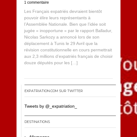
1 commentaire
Les Français expatriés devraient bientôt
pouvoir élire leurs représentants à
l’Assemblée Nationale. Bien que l’idée soit
jugée « inopportune » par le rapport Balladur,
Nicolas Sarkozy a annoncé lors de son
déplacement à Tunis le 29 Avril que la
révision constitutionnelle en cours permettrait
aux 2,3 millions d’expatriés français de choisir
douze députés pour les […]
EXPATRIATION.COM SUR TWITTER
Tweets by @_expatriation_
DESTINATIONS
Allemagne