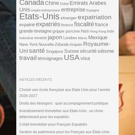
Canada
Chine
Emirats Arabes
Dubaï
Unis
entreprise
emploi
entrepreneur
Espagne
Etats-Unis
expatriation
etranger
expatriés
fiscalité
expatrié
france
finance
grande-bretagne
grippe porcine
Haïti
Inde
Hong Kong
japon
Mexique
investir
Londres
Indonésie
Maroc
Royaume-
New-York
Nouvelle-Zélande
risques
santé
Uni
séisme
Suisse
sécurité
Singapour
USA
travail
visa
témoignages
ARTICLES RÉCENTS
Choisir une école française aux Etats Unis pour l’année
2026-2027.
Droits des étrangers : quel accompagnement juridique
Investissement immobilier aux Etats-Unis : un choix
déterminant pour les expatriés
Crédit Immobilier pour Français Expatriés
Gestion de patrimoine pour les Français aux États-Unis :