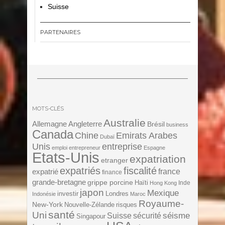
Suisse
PARTENAIRES
MOTS-CLÉS
Australie
Angleterre
Allemagne
Brésil
business
Canada
Chine
Emirats Arabes
Dubaï
Unis
entreprise
emploi
entrepreneur
Espagne
Etats-Unis
expatriation
etranger
expatriés
fiscalité
expatrié
france
finance
grande-bretagne
grippe porcine
Haïti
Inde
Hong Kong
japon
Mexique
investir
Londres
Indonésie
Maroc
Royaume-
New-York
Nouvelle-Zélande
risques
santé
Uni
séisme
Suisse
sécurité
Singapour