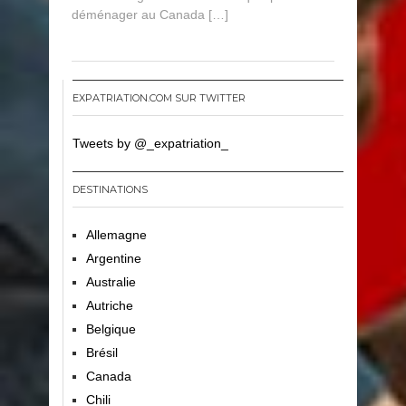
2
déménager au Canada […]
0
2
0
EXPATRIATION.COM SUR TWITTER
Tweets by @_expatriation_
DESTINATIONS
Allemagne
Argentine
Australie
Autriche
Belgique
Brésil
Canada
Chili