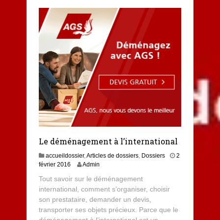
Le déménagement à l’international
accueildossier
,
Articles de dossiers
,
Dossiers
2
1
février 2016
Admin
5
Tout savoir sur le déménagement
o
international, comment s’organiser, choisir
c
son prestataire, demander un devis,
t
o
transporter ses objets précieux. Parce que le
b