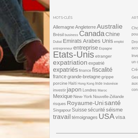
MOTS-CLÉS
ART
Australie
Angleterre
Allemagne
Cho
Canada
Chine
Brésil
pou
business
Emirats Arabes Unis
Dubaï
emploi
Dro
entreprise
acc
entrepreneur
Espagne
Etats-Unis
etranger
Inv
expatriation
un 
expatrié
expatriés
fiscalité
Cré
finance
france
grande-bretagne
grippe
Ges
porcine
Haïti
Inde
aux
Hong Kong
Indonésie
japon
cons
investir
Londres
Maroc
Mexique
New-York
Nouvelle-Zélande
santé
Royaume-Uni
risques
séisme
Suisse
sécurité
Singapour
USA
travail
visa
témoignages