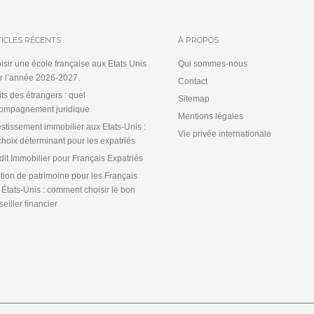
ICLES RÉCENTS
À PROPOS
isir une école française aux Etats Unis
Qui sommes-nous
r l’année 2026-2027.
Contact
its des étrangers : quel
Sitemap
ompagnement juridique
Mentions légales
estissement immobilier aux Etats-Unis :
Vie privée internationale
choix déterminant pour les expatriés
dit Immobilier pour Français Expatriés
tion de patrimoine pour les Français
 États-Unis : comment choisir le bon
eiller financier