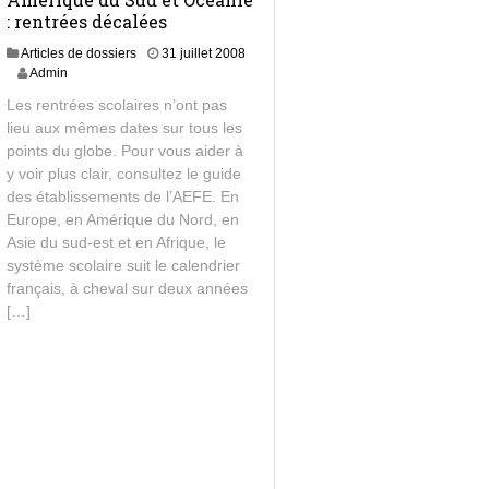
: rentrées décalées
Articles de dossiers
31 juillet 2008
1
Admin
s
Les rentrées scolaires n’ont pas
e
lieu aux mêmes dates sur tous les
p
points du globe. Pour vous aider à
t
e
y voir plus clair, consultez le guide
m
des établissements de l’AEFE. En
b
Europe, en Amérique du Nord, en
r
Asie du sud-est et en Afrique, le
e
système scolaire suit le calendrier
2
français, à cheval sur deux années
0
1
[…]
6