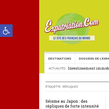
Ouvrir la barre d’outils
DESTINATIONS
DOSSIERS DE L’EXP
Choisir une école frança
Investissement immobil
ACTUALITÉS
29 décembre 2025
Crédit Immobilier pour
ÉTIQUETTE :
RÉPLIQUES
Le visa américain Gold 
Séisme au Japon : des
Héritage pour Français 
répliques de forte intensité