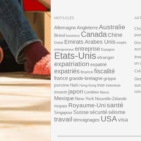
MOTS-CLÉS
ART
Australie
Angleterre
Allemagne
Cho
Canada
Chine
Brésil
pou
business
Emirats Arabes Unis
Dubaï
emploi
Dro
entreprise
acc
entrepreneur
Espagne
Etats-Unis
etranger
Inv
expatriation
un 
expatrié
expatriés
fiscalité
Cré
finance
france
grande-bretagne
grippe
Ges
porcine
Haïti
Inde
aux
Hong Kong
Indonésie
japon
cons
investir
Londres
Maroc
Mexique
New-York
Nouvelle-Zélande
santé
Royaume-Uni
risques
séisme
Suisse
sécurité
Singapour
USA
travail
visa
témoignages