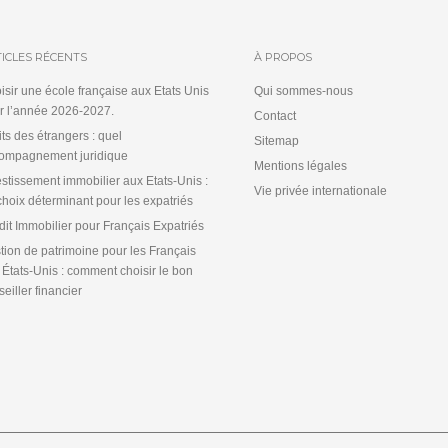
ICLES RÉCENTS
À PROPOS
isir une école française aux Etats Unis
Qui sommes-nous
r l’année 2026-2027.
Contact
its des étrangers : quel
Sitemap
ompagnement juridique
Mentions légales
estissement immobilier aux Etats-Unis :
Vie privée internationale
choix déterminant pour les expatriés
dit Immobilier pour Français Expatriés
tion de patrimoine pour les Français
 États-Unis : comment choisir le bon
eiller financier