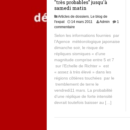
"très probables" jusqu'à
samedi matin
Articles de dossiers
,
Le blog de
l'expat
14 mars 2011
Admin
1
commentaire
Selon les informations fournies par
l’Agence météorologique japonaise
dimanche soir, le risque de
répliques sismiques « d’une
magnitude comprise entre 5 et 7
sur l’Echelle de Richter » est
« assez à très élevé » dans les
régions côtières touchées par le
tremblement de terre le
vendredi11 mars. La probabilité
d’une réplique de forte intensité
devrait toutefois baisser au […]