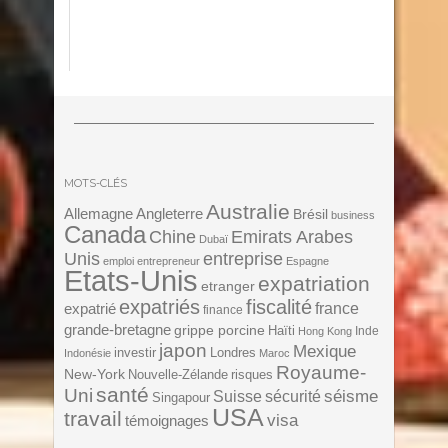
MOTS-CLÉS
Australie
Angleterre
Allemagne
Brésil
business
Canada
Chine
Emirats Arabes
Dubaï
Unis
entreprise
emploi
entrepreneur
Espagne
Etats-Unis
expatriation
etranger
expatriés
fiscalité
expatrié
france
finance
grande-bretagne
grippe porcine
Haïti
Inde
Hong Kong
japon
Mexique
investir
Londres
Indonésie
Maroc
Royaume-
New-York
Nouvelle-Zélande
risques
santé
Uni
séisme
Suisse
sécurité
Singapour
USA
travail
visa
témoignages