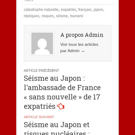
TAGS
,
,
,
,
catastrophe naturelle
expatriés
français
japon
,
,
,
répliques
risques
séisme
tsunami
A propos Admin
Voir tous les articles
par Admin
→
Navigation
Séisme au Japon :
de
l'ambassade de France
l’article
« sans nouvelle » de 17
expatriés
Séisme au Japon et
risques nucléaires :