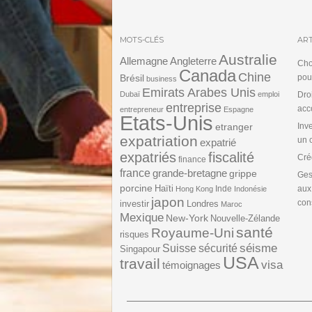
MOTS-CLÉS
ART
Australie
Angleterre
Allemagne
Cho
Canada
Chine
Brésil
pou
business
Emirats Arabes Unis
Dubaï
emploi
Dro
entreprise
acc
entrepreneur
Espagne
Etats-Unis
etranger
Inv
expatriation
un 
expatrié
expatriés
fiscalité
Cré
finance
france
grande-bretagne
grippe
Ges
porcine
Haïti
Inde
aux
Hong Kong
Indonésie
japon
cons
investir
Londres
Maroc
Mexique
New-York
Nouvelle-Zélande
santé
Royaume-Uni
risques
séisme
Suisse
sécurité
Singapour
USA
travail
visa
témoignages