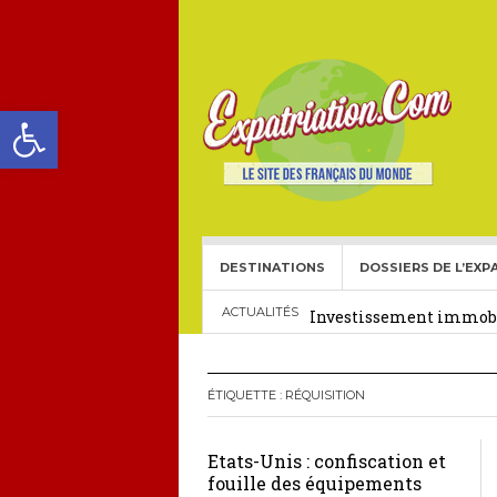
Ouvrir la barre d’outils
DESTINATIONS
DOSSIERS DE L’EXP
Choisir une école frança
Investissement immobil
ACTUALITÉS
29 décembre 2025
Crédit Immobilier pour
ÉTIQUETTE :
RÉQUISITION
Le visa américain Gold 
Etats-Unis : confiscation et
Héritage pour Français 
fouille des équipements