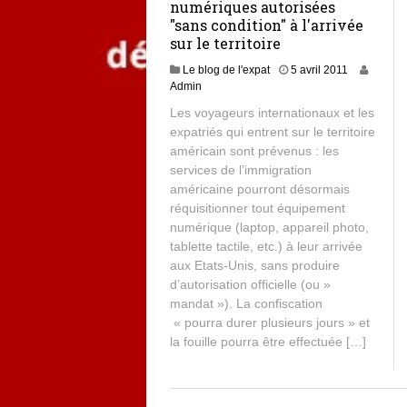
numériques autorisées
"sans condition" à l'arrivée
sur le territoire
Le blog de l'expat
5 avril 2011
Admin
Les voyageurs internationaux et les
expatriés qui entrent sur le territoire
américain sont prévenus : les
services de l’immigration
américaine pourront désormais
réquisitionner tout équipement
numérique (laptop, appareil photo,
tablette tactile, etc.) à leur arrivée
aux Etats-Unis, sans produire
d’autorisation officielle (ou »
mandat »). La confiscation
« pourra durer plusieurs jours » et
la fouille pourra être effectuée […]