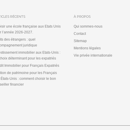
ICLES RÉCENTS
À PROPOS
isir une école française aux Etats Unis
Qui sommes-nous
r l’année 2026-2027.
Contact
its des étrangers : quel
Sitemap
ompagnement juridique
Mentions légales
estissement immobilier aux Etats-Unis :
Vie privée internationale
choix déterminant pour les expatriés
dit Immobilier pour Français Expatriés
tion de patrimoine pour les Français
 États-Unis : comment choisir le bon
eiller financier