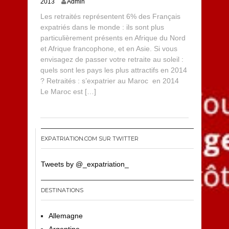
2013
Admin
Les retraités représentent 6% des Français
expatriés dans le monde : ils sont plus
particulièrement présents en Afrique du Nord
et Afrique francophone, et en Asie. Si vous
envisagez de passer votre retraite au soleil :
quels sont les pays les plus attractifs en 2014
? Retraités : s’expatrier au Maroc en 2014
Le Maroc est […]
EXPATRIATION.COM SUR TWITTER
Tweets by @_expatriation_
DESTINATIONS
Allemagne
Argentine