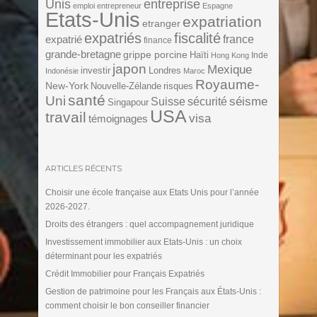
Unis
entreprise
emploi
entrepreneur
Espagne
Etats-Unis
expatriation
etranger
expatriés
fiscalité
expatrié
france
finance
grande-bretagne
grippe porcine
Haïti
Inde
Hong Kong
japon
Mexique
investir
Londres
Indonésie
Maroc
Royaume-
New-York
Nouvelle-Zélande
risques
santé
Uni
séisme
Suisse
sécurité
Singapour
USA
travail
visa
témoignages
ARTICLES RÉCENTS
Choisir une école française aux Etats Unis pour l’année
2026-2027.
Droits des étrangers : quel accompagnement juridique
Investissement immobilier aux Etats-Unis : un choix
déterminant pour les expatriés
Crédit Immobilier pour Français Expatriés
Gestion de patrimoine pour les Français aux États-Unis :
comment choisir le bon conseiller financier