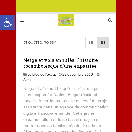
Ouvrir la barre d’outils
ÉTIQUETTE :
ROISSY
Neige et vols annulés: l'histoire
rocambolesque d'une expatriée
Le blog de l'expat
22 décembre 2010
Admin
Neige et aéroport bloqué : le récit épique
d’une expatriée Nadine Belger réside et
travaille à bordeaux, où elle est chef de projet
assistante dans un agence de communication
digitale franco-allemande. Cette jeune
expatriée allemande se faisait une joie de
rentrer dans sa famille près de Dresde en
Allemagne, pour y passer les fêtes de […]