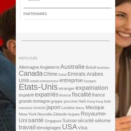
PARTENAIRES
MOTS-CLÉS
Australie
Angleterre
Allemagne
Brésil
business
Canada
Chine
Emirats Arabes
Dubaï
Unis
entreprise
emploi
entrepreneur
Espagne
Etats-Unis
expatriation
etranger
expatriés
fiscalité
expatrié
france
finance
grande-bretagne
grippe porcine
Haïti
Inde
Hong Kong
japon
Mexique
investir
Londres
Indonésie
Maroc
Royaume-
New-York
Nouvelle-Zélande
risques
santé
Uni
séisme
Suisse
sécurité
Singapour
USA
travail
visa
témoignages