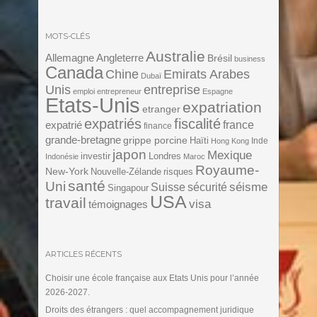
MOTS-CLÉS
Australie
Angleterre
Allemagne
Brésil
business
Canada
Chine
Emirats Arabes
Dubaï
Unis
entreprise
emploi
entrepreneur
Espagne
Etats-Unis
expatriation
etranger
expatriés
fiscalité
expatrié
france
finance
grande-bretagne
grippe porcine
Haïti
Inde
Hong Kong
japon
Mexique
investir
Londres
Indonésie
Maroc
Royaume-
New-York
Nouvelle-Zélande
risques
santé
Uni
séisme
Suisse
sécurité
Singapour
USA
travail
visa
témoignages
ARTICLES RÉCENTS
Choisir une école française aux Etats Unis pour l’année
2026-2027.
Droits des étrangers : quel accompagnement juridique