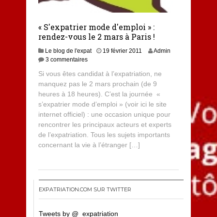
« S'expatrier mode d'emploi » :
rendez-vous le 2 mars à Paris !
Le blog de l'expat
19 février 2011
Admin
3 commentaires
Si vous êtes candidat à l’expatriation, ne
manquez pas le 2 mars prochain (de 9
heures à 18 heures). C’est la journée «
s’expatrier mode d’emploi » (voir ici le site
internet officiel) : une occasion unique pour
rencontrer les principaux acteurs et experts
de l’expatriation. Tous les sujets importants
concernant la vie à l’étranger […]
EXPATRIATION.COM SUR TWITTER
Tweets by @_expatriation_