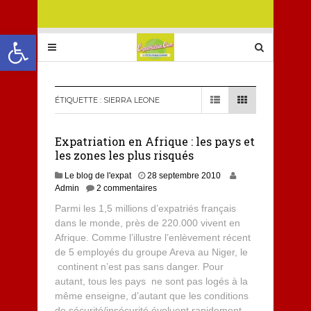
Ouvrir la barre d’outils
ÉTIQUETTE :
SIERRA LEONE
Expatriation en Afrique : les pays et
les zones les plus risqués
Le blog de l'expat
28 septembre 2010
Admin
2 commentaires
Parmi les 1,5 millions d’expatriés français
dans le monde, près de 220.000 vivent en
Afrique. Comme l’illustre l’enlèvement récent
de 5 employés du groupe Areva au Niger, le
continent n’est pas sans danger. Pour
autant, tous les pays ne sont pas logés à la
même enseigne, d’autant que les conditions
de sécurité/insécurité évoluent rapidement