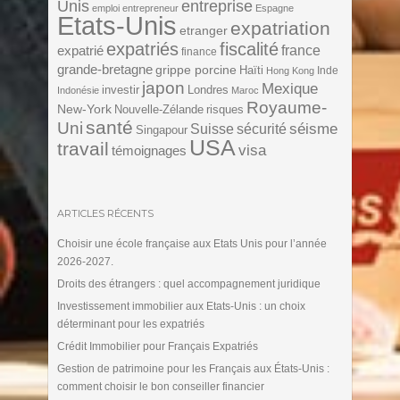
Unis
entreprise
emploi
entrepreneur
Espagne
Etats-Unis
expatriation
etranger
expatriés
fiscalité
expatrié
france
finance
grande-bretagne
grippe porcine
Haïti
Inde
Hong Kong
japon
Mexique
investir
Londres
Indonésie
Maroc
Royaume-
New-York
Nouvelle-Zélande
risques
santé
Uni
séisme
Suisse
sécurité
Singapour
USA
travail
visa
témoignages
ARTICLES RÉCENTS
Choisir une école française aux Etats Unis pour l’année
2026-2027.
Droits des étrangers : quel accompagnement juridique
Investissement immobilier aux Etats-Unis : un choix
déterminant pour les expatriés
Crédit Immobilier pour Français Expatriés
Gestion de patrimoine pour les Français aux États-Unis :
comment choisir le bon conseiller financier