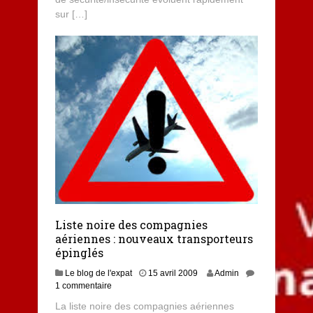
sur […]
Liste noire des compagnies
aériennes : nouveaux transporteurs
épinglés
5
Le blog de l'expat
15 avril 2009
Admin
d
1 commentaire
é
La liste noire des compagnies aériennes
c