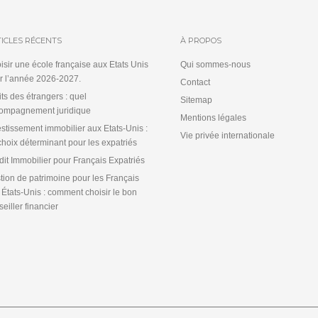
ICLES RÉCENTS
À PROPOS
isir une école française aux Etats Unis
Qui sommes-nous
r l’année 2026-2027.
Contact
its des étrangers : quel
Sitemap
ompagnement juridique
Mentions légales
estissement immobilier aux Etats-Unis :
Vie privée internationale
choix déterminant pour les expatriés
dit Immobilier pour Français Expatriés
tion de patrimoine pour les Français
 États-Unis : comment choisir le bon
eiller financier