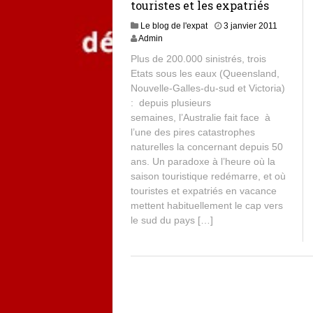
touristes et les expatriés
Le blog de l'expat
3 janvier 2011
Admin
Plus de 200.000 sinistrés, trois
Etats sous les eaux (Queensland,
Nouvelle-Galles-du-sud et Victoria)
: depuis plusieurs
semaines, l’Australie fait face à
l’une des pires catastrophes
naturelles la concernant depuis 50
ans. Un paradoxe à l’heure où la
saison touristique redémarre, et où
touristes et expatriés en vacance
mettent habituellement le cap vers
le sud du pays […]