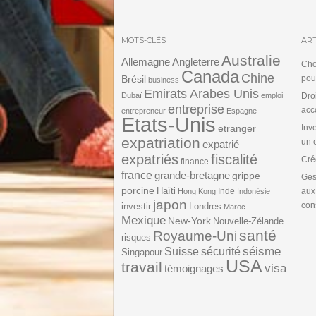
MOTS-CLÉS
ART
Australie
Angleterre
Allemagne
Cho
Canada
Chine
Brésil
pou
business
Emirats Arabes Unis
Dubaï
emploi
Dro
entreprise
acc
entrepreneur
Espagne
Etats-Unis
etranger
Inv
expatriation
un 
expatrié
expatriés
fiscalité
Cré
finance
france
grande-bretagne
grippe
Ges
porcine
Haïti
Inde
aux
Hong Kong
Indonésie
japon
cons
investir
Londres
Maroc
Mexique
New-York
Nouvelle-Zélande
santé
Royaume-Uni
risques
séisme
Suisse
sécurité
Singapour
USA
travail
visa
témoignages