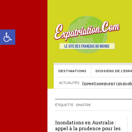
Ouvrir la barre d’outils
DESTINATIONS
DOSSIERS DE L’EXP
Choisir une école frança
Investissement immobil
ACTUALITÉS
29 décembre 2025
Crédit Immobilier pour
ÉTIQUETTE :
SINISTRE
Le visa américain Gold 
Inondations en Australie :
Héritage pour Français 
appel à la prudence pour les