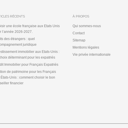
ICLES RÉCENTS
À PROPOS
isir une école française aux Etats Unis
Qui sommes-nous
r l’année 2026-2027.
Contact
its des étrangers : quel
Sitemap
ompagnement juridique
Mentions légales
estissement immobilier aux Etats-Unis :
Vie privée internationale
choix déterminant pour les expatriés
dit Immobilier pour Français Expatriés
tion de patrimoine pour les Français
 États-Unis : comment choisir le bon
eiller financier