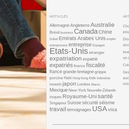
MOTS-CLÉS
ART
Australie
Angleterre
Allemagne
Cho
Canada
Chine
Brésil
pou
business
Emirats Arabes Unis
Dubaï
emploi
Dro
entreprise
acc
entrepreneur
Espagne
Etats-Unis
etranger
Inv
expatriation
un 
expatrié
expatriés
fiscalité
Cré
finance
france
grande-bretagne
grippe
Ges
porcine
Haïti
Inde
aux
Hong Kong
Indonésie
japon
cons
investir
Londres
Maroc
Mexique
New-York
Nouvelle-Zélande
santé
Royaume-Uni
risques
séisme
Suisse
sécurité
Singapour
USA
travail
visa
témoignages